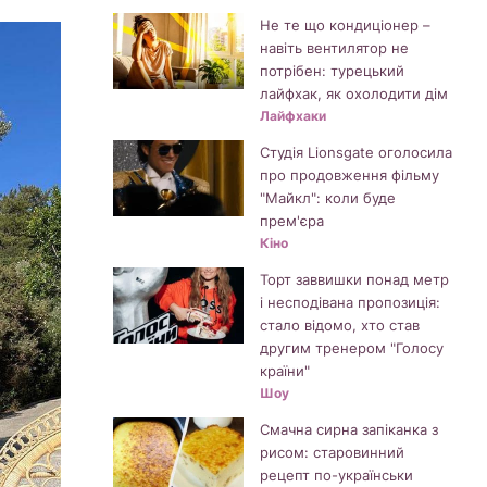
Не те що кондиціонер –
навіть вентилятор не
потрібен: турецький
лайфхак, як охолодити дім
Лайфхаки
Студія Lionsgate оголосила
про продовження фільму
"Майкл": коли буде
прем'єра
Кіно
Торт заввишки понад метр
і несподівана пропозиція:
стало відомо, хто став
другим тренером "Голосу
країни"
Шоу
Смачна сирна запіканка з
рисом: старовинний
рецепт по-українськи