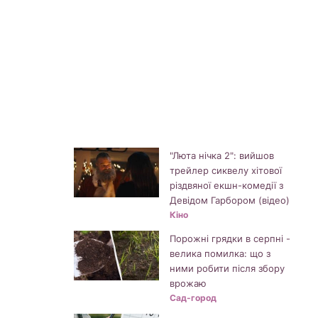
"Люта нічка 2": вийшов
трейлер сиквелу хітової
різдвяної екшн-комедії з
Девідом Гарбором (відео)
Кіно
Порожні грядки в серпні -
велика помилка: що з
ними робити після збору
врожаю
Сад-город