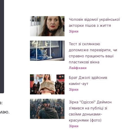
Чоловік відомої української
акторки пішов з життя
Зірки
Тест зі склянкою
допоможе перевірити, чи
справно працюють ваші
пластикові вікна
Лайфхаки
Брат Джолі здійснив
камінг-аут
Зірки
а:
Зірка "Одіссеї" Деймон
з'явився на публіці зі
умаю.
своїми доньками-
красунями (фото)
Зірки