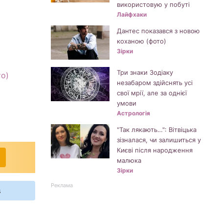
використовую у побуті
Лайфхаки
Дантес показався з новою
коханою (фото)
Зірки
Три знаки Зодіаку
то)
незабаром здійснять усі
свої мрії, але за однієї
умови
Астрологія
"Так лякають…": Вітвіцька
зізналася, чи залишиться у
Києві після народження
малюка
Зірки
Реклама
s