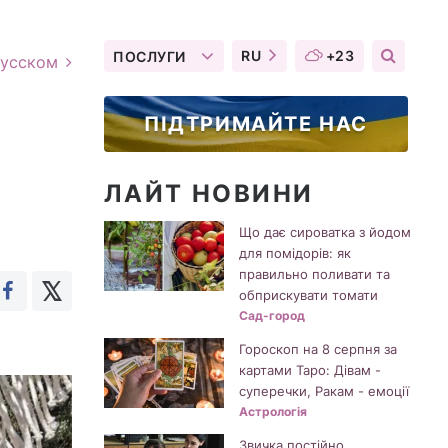
RU
+23
ПОСЛУГИ
русском
ПІДТРИМАЙТЕ НАС
ЛАЙТ НОВИНИ
Що дає сироватка з йодом
для помідорів: як
правильно поливати та
обприскувати томати
Сад-город
Гороскоп на 8 серпня за
картами Таро: Дівам -
суперечки, Ракам - емоції
Астрологія
Звичка постійно