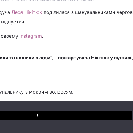
едуча
Леся Нікітюк
поділилася з шанувальниками черго
 відпустки.
у своєму
Instagram
.
ики та кошики з лози", – пожартувала Нікітюк у підписі
купальнику з мокрим волоссям.
Play