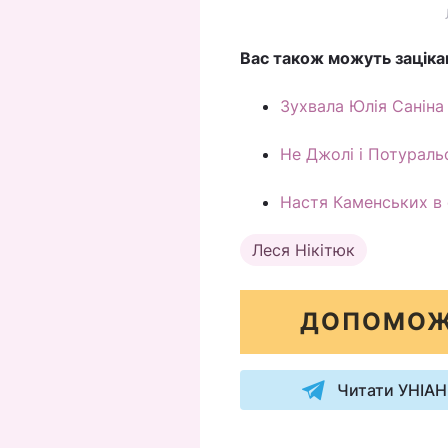
Вас також можуть заціка
Зухвала Юлія Саніна
Не Джолі і Потуральс
Настя Каменських в 
Леся Нікітюк
ДОПОМОЖ
Читати УНІАН