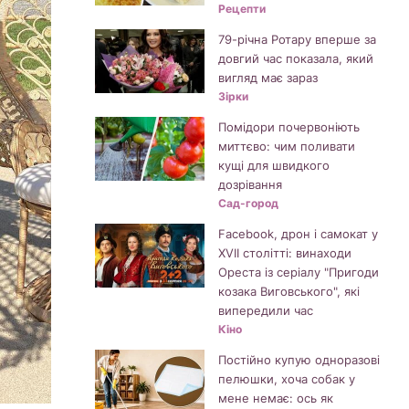
Рецепти
79-річна Ротару вперше за
довгий час показала, який
вигляд має зараз
Зірки
Помідори почервоніють
миттєво: чим поливати
кущі для швидкого
дозрівання
Сад-город
Facebook, дрон і самокат у
XVII столітті: винаходи
Ореста із серіалу "Пригоди
козака Виговського", які
випередили час
Кіно
Постійно купую одноразові
пелюшки, хоча собак у
мене немає: ось як