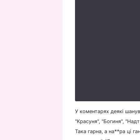
У коментарях деякі шанув
"Красуня", "Богиня", "Над
Така гарна, а на**ра ці г