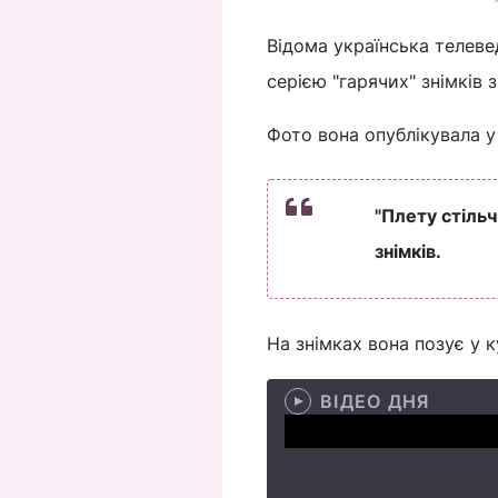
Відома українська телев
серією "гарячих" знімків з
Фото вона опублікувала 
"Плету стільч
знімків.
На знімках вона позує у 
ВІДЕО ДНЯ