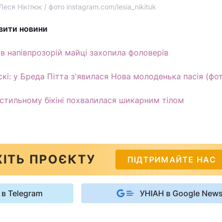
Леся Нікітюк / фото instagram.com/lesia_nikituk
вити новини
 в напівпрозорій майці захопила фоловерів
кі: у Бреда Пітта з'явилася Нова молоденька пасія (фо
стильному бікіні похвалилася шикарним тілом
ІТЬ ПРОЄКТУ
ПІДТРИМАЙТЕ НАС
 в Telegram
УНІАН в Google New