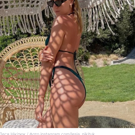
Леся Нікітюк / фото instagram.com/lesia_nikituk