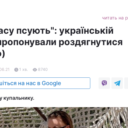
читать на 
асу псують": українській
апропонували роздягнутися
о)
06.21
1 хв.
8740
іться на нас в Google
у купальнику.