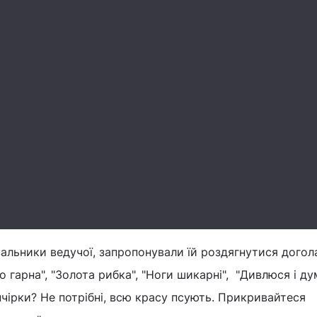
альники ведучої, запропонували їй роздягнутися догол
то гарна", "Золота рибка", "Ноги шикарні", "Дивлюся і д
анчірки? Не потрібні, всю красу псують. Прикривайтеся