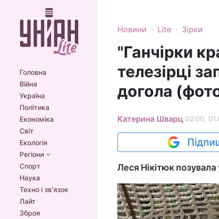
›
›
Новини
Lite
Зірки
"Ганчірки кр
телезірці з
Головна
Війна
догола (фот
Україна
Політика
Катерина Шварц
02:00, 01.
Економіка
Світ
Підпиш
Екологія
Регіони
Спорт
Леся Нікітюк позувала 
Наука
Техно і зв'язок
Лайт
Зброя