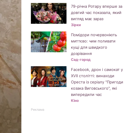
79-річна Ротару вперше за
довгий час показала, який
вигляд має зараз
Зірки
Помідори почервоніють
миттєво: чим поливати
кущі для швидкого
дозрівання
Сад-город
Facebook, дрон і самокат у
XVII столітті: винаходи
Ореста із серіалу "Пригоди
козака Виговського", які
випередили час
Кіно
Реклама