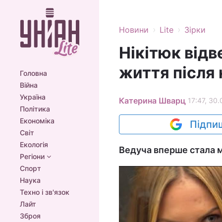
›
›
Новини
Lite
Зірки
Нікітюк відв
життя після
Головна
Війна
Україна
Катерина Шварц
17:47, 30.
Політика
Економіка
Підпиш
Світ
Екологія
Ведуча вперше стала м
Регіони
Спорт
Наука
Техно і зв'язок
Лайт
Зброя