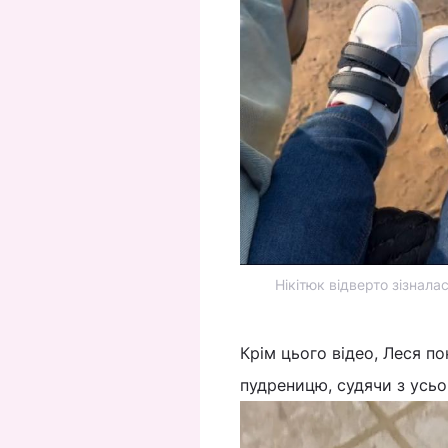
Нікітюк відверто зізнала
Крім цього відео, Леся п
пудреницю, судячи з усьог