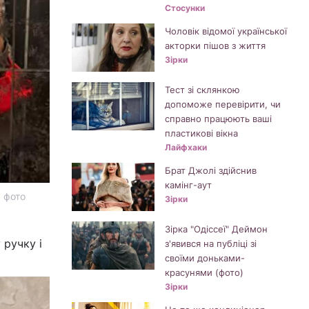
Стосунки
Чоловік відомої української
акторки пішов з життя
Зірки
Тест зі склянкою
допоможе перевірити, чи
справно працюють ваші
пластикові вікна
Лайфхаки
Брат Джолі здійснив
камінг-аут
, фото
Зірки
Зірка "Одіссеї" Деймон
 ручку і
з'явився на публіці зі
своїми доньками-
красунями (фото)
Зірки