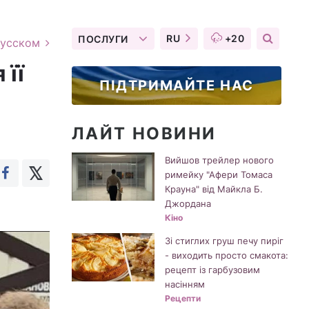
RU
+20
ПОСЛУГИ
русском
 її
ПІДТРИМАЙТЕ НАС
ЛАЙТ НОВИНИ
Вийшов трейлер нового
римейку "Афери Томаса
Крауна" від Майкла Б.
Джордана
Кіно
Зі стиглих груш печу пиріг
- виходить просто смакота:
рецепт із гарбузовим
насінням
Рецепти