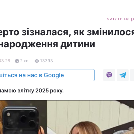
читать на 
ерто зізналася, як змінилося
 народження дитини
03.26
2 хв.
13393
іться на нас в Google
амою влітку 2025 року.