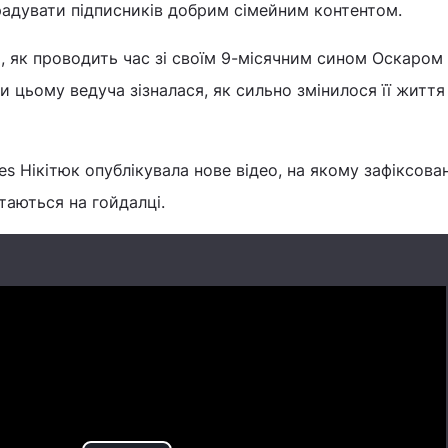
адувати підписників добрим сімейним контентом.
, як проводить час зі своїм 9-місячним сином Оскаром
 цьому ведуча зізналася, як сильно змінилося її життя 
ies Нікітюк опублікувала нове відео, на якому зафіксован
таються на гойдалці.