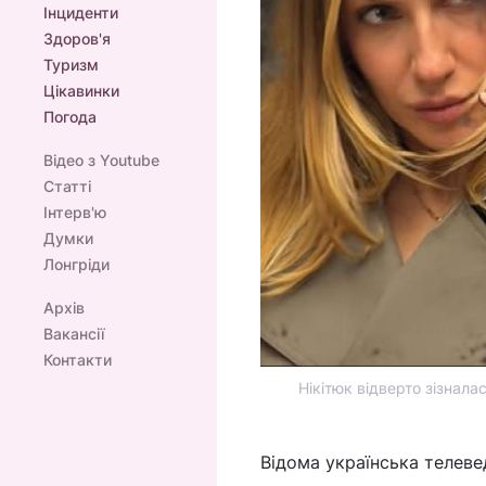
Інциденти
Здоров'я
Туризм
Цікавинки
Погода
Відео з Youtube
Статті
Інтерв'ю
Думки
Лонгріди
Архів
Вакансії
Контакти
Нікітюк відверто зізнала
Відома українська телев