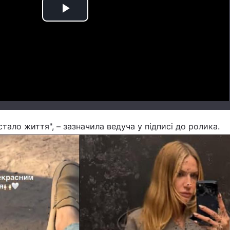
Play
Video
тало життя", – зазначила ведуча у підписі до ролика.