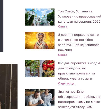
Три Спаси, Успіння та
Усікновення: православний
календар на серпень 2026
Свята
8 серпня: церковне свято
сьогодні, що потрібно
зробити, щоб здійснилося
бажання
Свята
Що дає сироватка з йодом
для помідорів: як
правильно поливати та
обприскувати томати
Сад-город
Звичка постійно
обговорювати проблеми з
партнером: чому це може
зашкодити стосункам