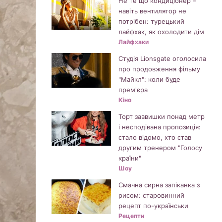
Не те що кондиціонер –
навіть вентилятор не
потрібен: турецький
лайфхак, як охолодити дім
Лайфхаки
Студія Lionsgate оголосила
про продовження фільму
"Майкл": коли буде
прем'єра
Кіно
Торт заввишки понад метр
і несподівана пропозиція:
стало відомо, хто став
другим тренером "Голосу
країни"
Шоу
Смачна сирна запіканка з
рисом: старовинний
рецепт по-українськи
Рецепти