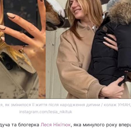
ся, як змінилося її життя після народження дитини / колаж УНІАН
instagram.com/lesia_nikituk
едуча та блогерка
Леся Нікітюк
, яка минулого року впер