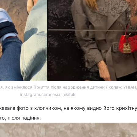
ся, як змінилося її життя після народження дитини / колаж УНІАН
instagram.com/lesia_nikituk
оказала фото з хлопчиком, на якому видно його крихітну
о, після падіння.