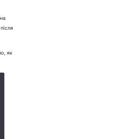
 на
після
о, як