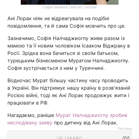
Софія змінила свій ніс / колаж
Ані Лорак ніяк не відреагувала на подібні
повідомлення, та й сама Софія мовчить про це.
Зазначимо, Софія Налчаджиоглу живе разом із
мамою та її новим чоловіком Ісааком Віджраку в
Росії. Зрідка вона бачиться зі своїм батьком,
турецьким бізнесменом Муратом Налчаджиоглу.
Софія зустрічається з ним у Туреччині.
Водночас Мурат більшу частину часу проводить
в Україні. Він підтримує нашу країну в розв'язаній
Росією війні, тоді як Ані Лорак продовжує жити і
працювати в РФ.
Нагадаємо, раніше
Мурат Налчаджиоглу зробив
несподівану заяву
про дитину від Ані Лорак.
Реклама