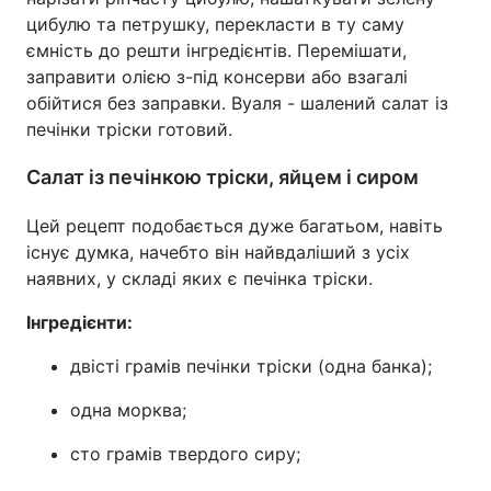
цибулю та петрушку, перекласти в ту саму
ємність до решти інгредієнтів. Перемішати,
заправити олією з-під консерви або взагалі
обійтися без заправки. Вуаля - шалений салат із
печінки тріски готовий.
Салат із печінкою тріски, яйцем і сиром
Цей рецепт подобається дуже багатьом, навіть
існує думка, начебто він найвдаліший з усіх
наявних, у складі яких є печінка тріски.
Інгредієнти:
двісті грамів печінки тріски (одна банка);
одна морква;
сто грамів твердого сиру;