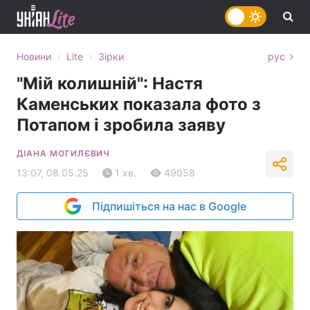
›
›
Новини
Lite
Зірки
рус
"Мій колишній": Настя
Каменських показала фото з
Потапом і зробила заяву
ДІАНА МОГИЛЄВИЧ
13:07, 08.05.25
1 хв.
49058
Підпишіться на нас в Google