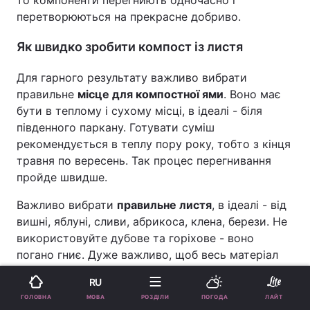
то компоненти перегниють одночасно і
перетворюються на прекрасне добриво.
Як швидко зробити компост із листя
Для гарного результату важливо вибрати
правильне
місце для компостної ями
. Воно має
бути в теплому і сухому місці, в ідеалі - біля
південного паркану. Готувати суміш
рекомендується в теплу пору року, тобто з кінця
травня по вересень. Так процес перегнивання
пройде швидше.
Важливо вибрати
правильне листя
, в ідеалі - від
вишні, яблуні, сливи, абрикоса, клена, берези. Не
використовуйте дубове та горіхове - воно
погано гниє. Дуже важливо, щоб весь матеріал
був сухим, інакше приготування затягнеться на
RU
багато місяців.
МОВА
ГОЛОВНА
РОЗДІЛИ
ПОГОДА
ЛАЙТ