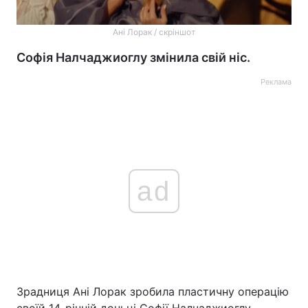
Ані Лорак / скріншот
Софія Налчаджиоглу змінила свій ніс.
Реклама
ad
Зрадниця Ані Лорак зробила пластичну операцію
своїй 14-річній доньці Софії Налчаджиоглу.