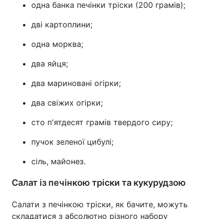
одна банка печінки тріски (200 грамів);
дві картоплини;
одна морква;
два яйця;
два мариновані огірки;
два свіжих огірки;
сто п'ятдесят грамів твердого сиру;
пучок зеленої цибулі;
сіль, майонез.
Салат із печінкою тріски та кукурудзою
Салати з печінкою тріски, як бачите, можуть
складатися з абсолютно різного набору