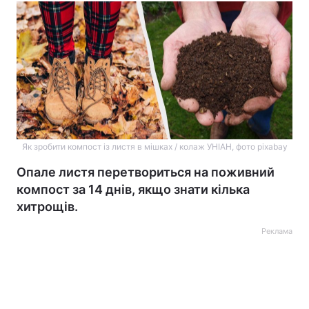
Як зробити компост із листя в мішках / колаж УНІАН, фото pixabay
Опале листя перетвориться на поживний
компост за 14 днів, якщо знати кілька
хитрощів.
Реклама