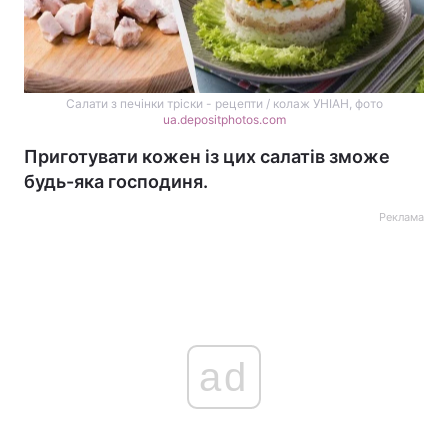
Салати з печінки тріски - рецепти / колаж УНІАН, фото
ua.depositphotos.com
Приготувати кожен із цих салатів зможе
будь-яка господиня.
Реклама
ad