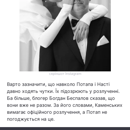
Лонгріди
Відео з Youtube
Статті
Інтерв'ю
Думки
Архів
Вакансії
Контакти
скріншот Instagram
Послуги
Варто зазначити, що навколо Потапа і Насті
давно ходять чутки. Їх підозрюють у розлученні.
Ба більше, блогер Богдан Беспалов сказав, що
вони вже не разом. За його словами, Каменських
вимагає офіційного розлучення, а Потап не
погоджується на це.