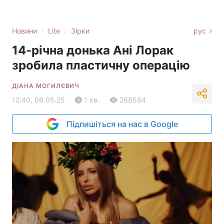
›
›
Новини
Lite
Зірки
рус
14-річна донька Ані Лорак
зробила пластичну операцію
ДІАНА МОГИЛЄВИЧ
12:40, 08.05.25
1 хв.
268584
Підпишіться на нас в Google