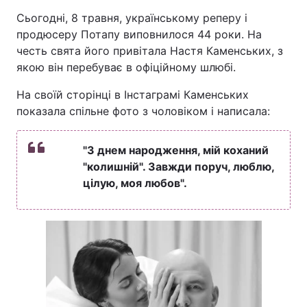
Сьогодні, 8 травня, українському реперу і
продюсеру Потапу виповнилося 44 роки. На
честь свята його привітала Настя Каменських, з
Головна
Війна
якою він перебуває в офіційному шлюбі.
Україна
Політика
На своїй сторінці в Інстаграмі Каменських
показала спільне фото з чоловіком і написала:
Економіка
Світ
Спорт
"З днем народження, мій коханий
Наука
"колишній". Завжди поруч, люблю,
Техно і зв'язок
Лайт
цілую, моя любов".
Зброя
Інциденти
Здоров'я
Туризм
Цікавинки
Погода
Екологія
Регіони