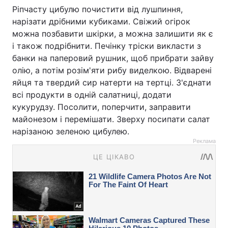
Ріпчасту цибулю почистити від лушпиння,
нарізати дрібними кубиками. Свіжий огірок
можна позбавити шкірки, а можна залишити як є
і також подрібнити. Печінку тріски викласти з
банки на паперовий рушник, щоб прибрати зайву
олію, а потім розім'яти рибу виделкою. Відварені
яйця та твердий сир натерти на тертці. З'єднати
всі продукти в одній салатниці, додати
кукурудзу. Посолити, поперчити, заправити
майонезом і перемішати. Зверху посипати салат
нарізаною зеленою цибулею.
Реклама