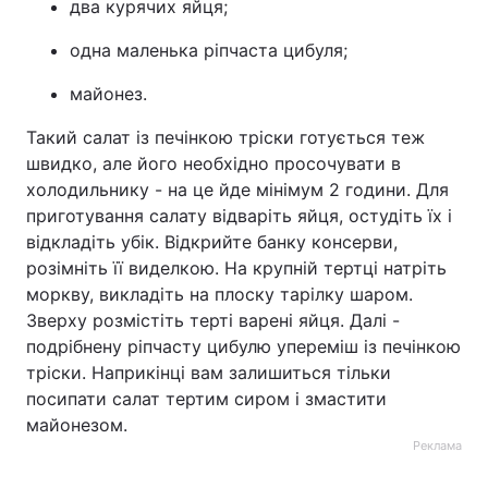
два курячих яйця;
одна маленька ріпчаста цибуля;
майонез.
Такий салат із печінкою тріски готується теж
швидко, але його необхідно просочувати в
холодильнику - на це йде мінімум 2 години. Для
приготування салату відваріть яйця, остудіть їх і
відкладіть убік. Відкрийте банку консерви,
розімніть її виделкою. На крупній тертці натріть
моркву, викладіть на плоску тарілку шаром.
Зверху розмістіть терті варені яйця. Далі -
подрібнену ріпчасту цибулю упереміш із печінкою
тріски. Наприкінці вам залишиться тільки
посипати салат тертим сиром і змастити
майонезом.
Реклама