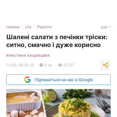
›
›
Новини
Lite
Рецепти
рус
Шалені салати з печінки тріски:
ситно, смачно і дуже корисно
КРИСТИНА КАЩАВЦЕВА
13:00, 08.05.25
4 хв.
37237
Підпишіться на нас в Google