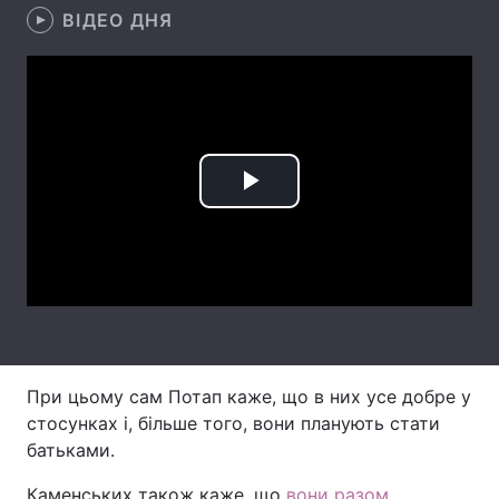
ВІДЕО ДНЯ
Тема оформлення
Play
Video
При цьому сам Потап каже, що в них усе добре у
стосунках і, більше того, вони планують стати
батьками.
Каменських також каже, що
вони разом
.