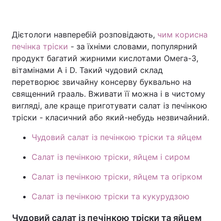
Дієтологи навперебій розповідають,
чим корисна
печінка тріски
- за їхніми словами, популярний
продукт багатий жирними кислотами Омега-3,
вітамінами А і D. Такий чудовий склад
перетворює звичайну консерву буквально на
священний грааль. Вживати її можна і в чистому
вигляді, але краще приготувати салат із печінкою
тріски - класичний або який-небудь незвичайний.
Чудовий салат із печінкою тріски та яйцем
Салат із печінкою тріски, яйцем і сиром
Салат із печінкою тріски, яйцем та огірком
Салат із печінкою тріски та кукурудзою
Чудовий салат із печінкою тріски та яйцем