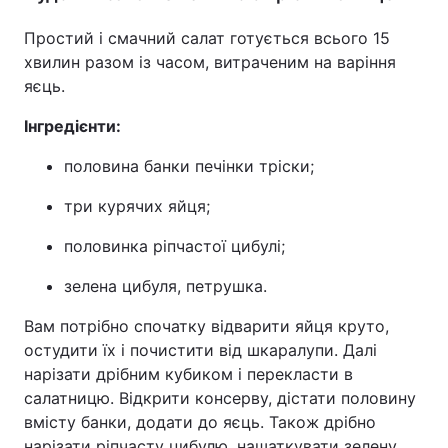
Простий і смачний салат готується всього 15
хвилин разом із часом, витраченим на варіння
яєць.
Інгредієнти:
половина банки печінки тріски;
три курячих яйця;
половинка ріпчастої цибулі;
зелена цибуля, петрушка.
Вам потрібно спочатку відварити яйця круто,
остудити їх і почистити від шкаралупи. Далі
нарізати дрібним кубиком і перекласти в
салатницю. Відкрити консерву, дістати половину
вмісту банки, додати до яєць. Також дрібно
нарізати ріпчасту цибулю, нашаткувати зелену