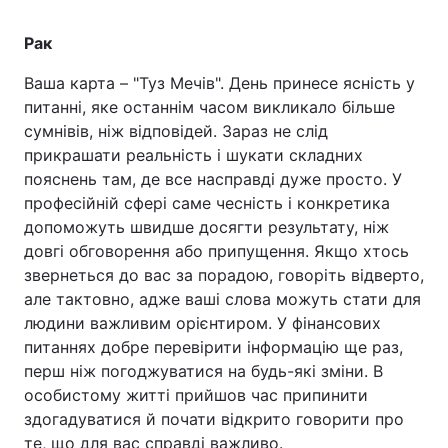
Рак
Ваша карта – "Туз Мечів". День принесе ясність у
питанні, яке останнім часом викликало більше
сумнівів, ніж відповідей. Зараз не слід
прикрашати реальність і шукати складних
пояснень там, де все насправді дуже просто. У
професійній сфері саме чесність і конкретика
допоможуть швидше досягти результату, ніж
довгі обговорення або припущення. Якщо хтось
звернеться до вас за порадою, говоріть відверто,
але тактовно, адже ваші слова можуть стати для
людини важливим орієнтиром. У фінансових
питаннях добре перевірити інформацію ще раз,
перш ніж погоджуватися на будь-які зміни. В
особистому житті прийшов час припинити
здогадуватися й почати відкрито говорити про
те, що для вас справді важливо.