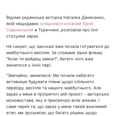
Відома українська акторка Наталка Денисенко,
Головна
Війна
якій нещодавно
освідчився коханий Юрій
Савранський
в Туреччині, розповіла про їхні
Україна
Політика
стосунки зараз.
Економіка
Світ
Не секрет, що закохані вже почала готуватися до
майбутнього весілля. За словами зірки фільму
Спорт
Наука
"Коли ти вийдеш заміж?", багато чого вже
змінилося у їхніх парі.
Техно і зв'язок
Лайт
"Звичайно, змінилися. Ми почали набагато
Зброя
Інциденти
активніше будувати плани щодо спільного
переїзду, весілля та нашого майбутнього. Але
Здоров'я
Туризм
зараз у мене в пріоритеті мій проєкт - авторська
моновистава, яку я присвячую всім жінкам. І
Цікавинки
Погода
саме через те, що зараз у мене такий важливий
етап, ми зрозуміли, що багато рішень щодо
Екологія
Регіони