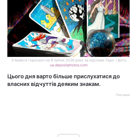
З'явився гороскоп на 8 липня 2026 року за картами Таро / фото
ua.depositphotos.com
Цього дня варто більше прислухатися до
власних відчуттів деяким знакам.
Реклама