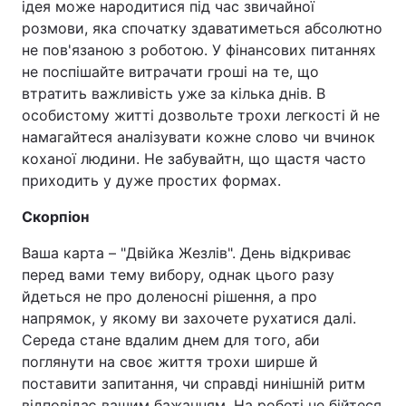
ідея може народитися під час звичайної
розмови, яка спочатку здаватиметься абсолютно
не пов'язаною з роботою. У фінансових питаннях
не поспішайте витрачати гроші на те, що
втратить важливість уже за кілька днів. В
особистому житті дозвольте трохи легкості й не
намагайтеся аналізувати кожне слово чи вчинок
коханої людини. Не забувайтн, що щастя часто
приходить у дуже простих формах.
Скорпіон
Ваша карта – "Двійка Жезлів". День відкриває
перед вами тему вибору, однак цього разу
йдеться не про доленосні рішення, а про
напрямок, у якому ви захочете рухатися далі.
Середа стане вдалим днем для того, аби
поглянути на своє життя трохи ширше й
поставити запитання, чи справді нинішній ритм
відповідає вашим бажанням. На роботі не бійтеся