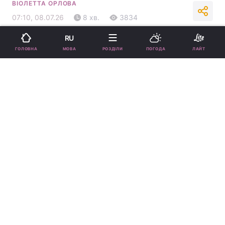
ВІОЛЕТТА ОРЛОВА
07:10, 08.07.26
8 хв.
3834
RU
Підпишіться на нас в Google
МОВА
ГОЛОВНА
РОЗДІЛИ
ПОГОДА
ЛАЙТ
Гороскоп на 8 липня: Близнюкам - новий шлях, Терезам - рідкісний
шанс
Овнам доведеться зробити важливий вибір.
Реклама
ad