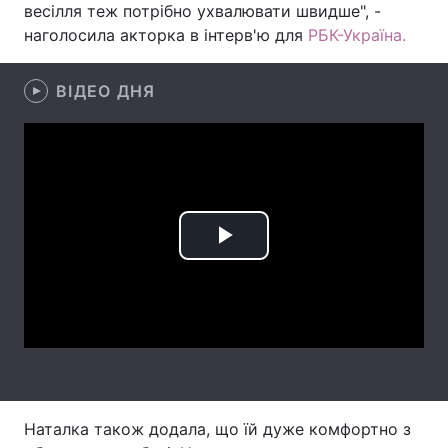
весілля теж потрібно ухвалювати швидше", -
наголосила акторка в інтерв'ю для
Лонгріди
РБК-Україна.
ВІДЕО ДНЯ
Відео з Youtube
Статті
Інтерв'ю
Думки
Архів
Вакансії
Контакти
Play
Послуги
Video
Наталка також додала, що їй дуже комфортно з