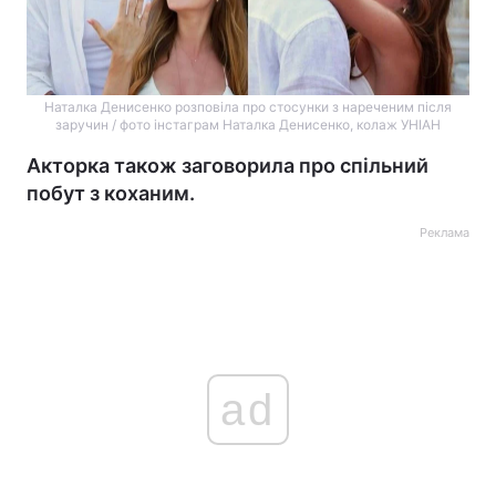
Наталка Денисенко розповіла про стосунки з нареченим після
заручин / фото інстаграм Наталка Денисенко, колаж УНІАН
Акторка також заговорила про спільний
побут з коханим.
Реклама
ad