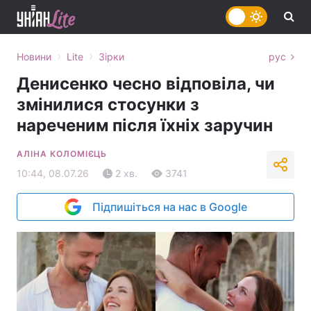
›
›
Новини
Lite
Зірки
рус
Денисенко чесно відповіла, чи
змінилися стосунки з
нареченим після їхніх заручин
АЛІНА КОЛОМІЄЦЬ
10:44, 08.07.26
2 хв.
3741
Підпишіться на нас в Google