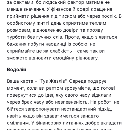
за фактами, бо людський фактор матиме не
менше значення. У фінансовій сфері краще не
приймати рішення під тиском або через поспіх. В
особистому житті день сприятиме теплим
розмовам, відновленню довіри та прояву
турботи без гучних слів. Проте, якщо з'явиться
бажання побути наодинці із собою, не
сприймайте це як слабкість – саме так ви
зможете відновити емоційну рівновагу.
Водолій
Ваша карта – "Туз Жезлів". Середа подарує
момент, коли ви раптом зрозумієте, що готові
повернутися до ідеї, яку свого часу відклали
через брак часу або невпевненість. На роботі не
бійтеся запропонувати нестандартний підхід,
навіть якщо він здаватиметься занадто
сміливим. У фінансових питаннях добре вкладати
ресурси в навчання або власні навички, адже