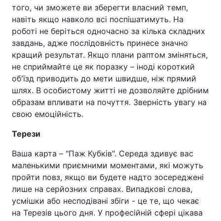
того, чи зможете ви зберегти власний темп,
навіть якщо навколо всі поспішатимуть. На
роботі не беріться одночасно за кілька складних
завдань, адже послідовність принесе значно
кращий результат. Якщо плани раптом зміняться,
не сприймайте це як поразку – іноді короткий
об'їзд приводить до мети швидше, ніж прямий
шлях. В особистому житті не дозволяйте дрібним
образам впливати на почуття. Зверність увагу на
свою емоційність.
Терези
Ваша карта – "Паж Кубків". Середа здивує вас
маленькими приємними моментами, які можуть
пройти повз, якщо ви будете надто зосереджені
лише на серйозних справах. Випадкові слова,
усмішки або несподівані збіги - це те, що чекає
на Терезів цього дня. У професійній сфері цікава