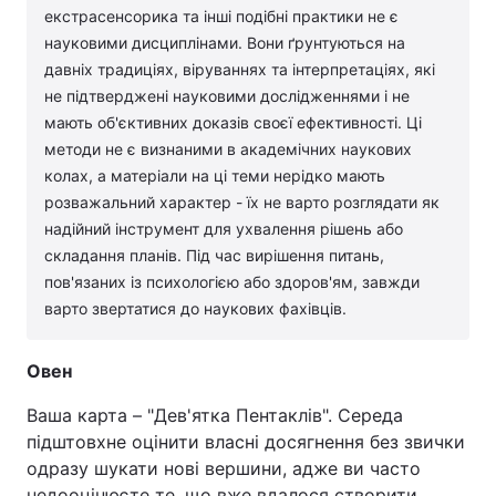
екстрасенсорика та інші подібні практики не є
науковими дисциплінами. Вони ґрунтуються на
давніх традиціях, віруваннях та інтерпретаціях, які
не підтверджені науковими дослідженнями і не
мають об'єктивних доказів своєї ефективності. Ці
методи не є визнаними в академічних наукових
колах, а матеріали на ці теми нерідко мають
розважальний характер - їх не варто розглядати як
надійний інструмент для ухвалення рішень або
складання планів. Під час вирішення питань,
пов'язаних із психологією або здоров'ям, завжди
варто звертатися до наукових фахівців.
Овен
Ваша карта – "Дев'ятка Пентаклів". Середа
підштовхне оцінити власні досягнення без звички
одразу шукати нові вершини, адже ви часто
недооцінюєте те, що вже вдалося створити.