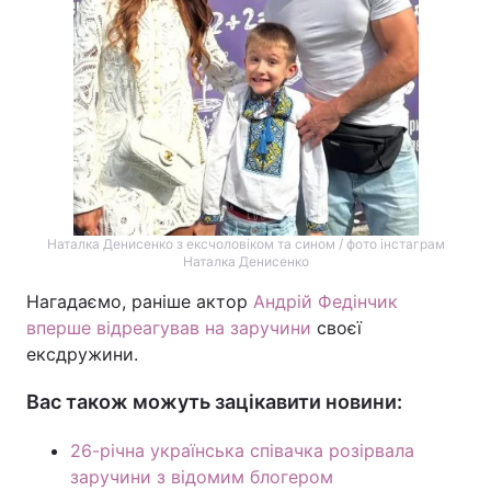
Наталка Денисенко з ексчоловіком та сином / фото інстаграм
Наталка Денисенко
Нагадаємо, раніше актор
Андрій Федінчик
вперше відреагував на заручини
своєї
ексдружини.
Вас також можуть зацікавити новини:
26-річна українська співачка розірвала
заручини з відомим блогером