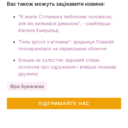
Вас також можуть зацікавити новини:
"Я знала Стіпанюка люблячим чоловіком,
але він виявився демоном", - снайперша
Євгенія Емеральд
"Гель зрісся з м'язами": зрадниця Повалій
поскаржилася на перекошене обличчя
Більше не холостяк: відомий співак
оголосив про одруження і вперше показав
дружину
Віра Брежнєва
ПІДТРИМАЙТЕ НАС