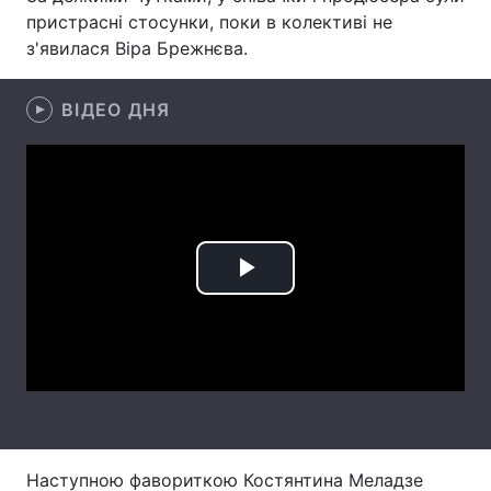
пристрасні стосунки, поки в колективі не
Лонгріди
з'явилася Віра Брежнєва.
Відео з Youtube
Статті
ВІДЕО ДНЯ
Інтерв'ю
Думки
Архів
Вакансії
Контакти
Play
Послуги
Video
Наступною фавориткою Костянтина Меладзе