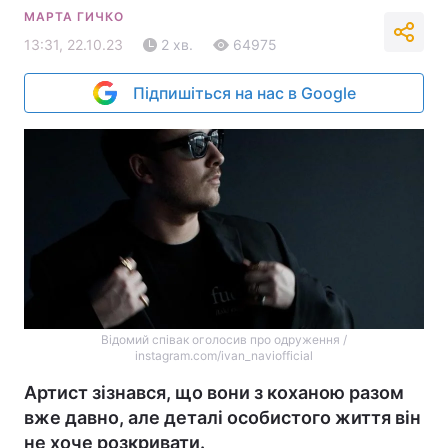
МАРТА ГИЧКО
13:31, 22.10.23
2 хв.
64975
Підпишіться на нас в Google
Відомий співак оголосив про одруження /
instagram.com/ivan_naviofficial
Артист зізнався, що вони з коханою разом
вже давно, але деталі особистого життя він
не хоче розкривати.