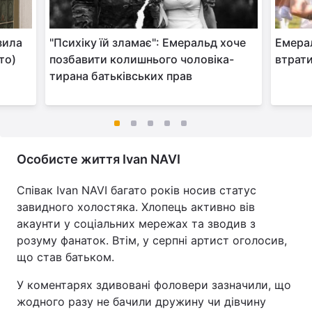
зила
"Психіку їй зламає": Емеральд хоче
Емерал
то)
позбавити колишнього чоловіка-
втрати
тирана батьківських прав
Особисте життя Ivan NAVI
Співак Ivan NAVI багато років носив статус
завидного холостяка. Хлопець активно вів
акаунти у соціальних мережах та зводив з
розуму фанаток. Втім, у серпні артист оголосив,
що став батьком.
У коментарях здивовані фоловери зазначили, що
жодного разу не бачили дружину чи дівчину