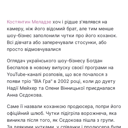
Костянтин Меладзе
хоч і рідше з'являвся на
Головна
Війна
камеру, ніж його відомий брат, але тим менше
шоу-бізнес заполонили чутки про його коханок.
Україна
Політика
Всі дівчата або заперечували стосунки, або
просто відмовчувалися
Економіка
Світ
Оглядач українського шоу-бізнесу Богдан
Спорт
Наука
Беспалов в новому випуску своєї програми на
YouTube-каналі розповів, що все почалося з
Техно і зв'язок
Лайт
появи тріо "ВІА Гра" в 2002 році, коли до дуету
Зброя
Інциденти
Надії Мейхер та Олени Вінницької приєдналася
Анна Сєдокова.
Здоров'я
Туризм
Саме її назвали коханкою продюсера, попри його
Цікавинки
Погода
офіційний шлюб. Чутки підігріла ворожнеча, яка
виникла після того, як Сєдокова пішла з групи.
Екологія
Регіони
За деякими чутками, у співачки і продюсера були