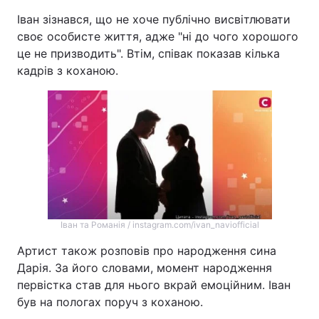
Іван зізнався, що не хоче публічно висвітлювати
своє особисте життя, адже "ні до чого хорошого
це не призводить". Втім, співак показав кілька
кадрів з коханою.
Іван та Романія / instagram.com/ivan_naviofficial
Артист також розповів про народження сина
Дарія. За його словами, момент народження
первістка став для нього вкрай емоційним. Іван
був на пологах поруч з коханою.