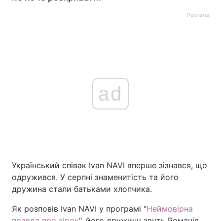
Реклама
ad
Український співак Ivan NAVI вперше зізнався, що
одружився. У серпні знаменитість та його
дружина стали батьками хлопчика.
Як розповів Ivan NAVI у програмі "
Неймовірна
правда про зірок
", його дружину звуть Романія.