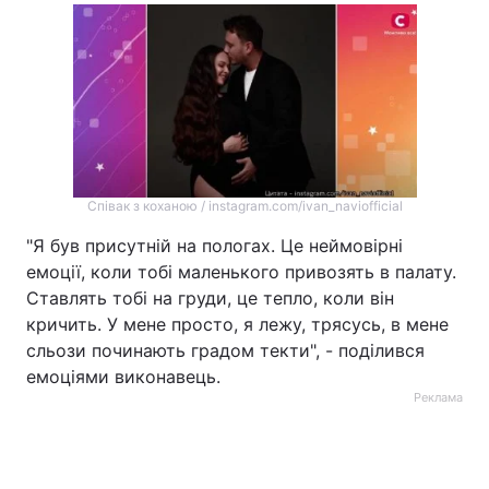
Співак з коханою / instagram.com/ivan_naviofficial
"Я був присутній на пологах. Це неймовірні
емоції, коли тобі маленького привозять в палату.
Ставлять тобі на груди, це тепло, коли він
кричить. У мене просто, я лежу, трясусь, в мене
сльози починають градом текти", - поділився
емоціями виконавець.
Реклама