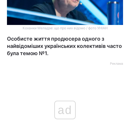
Коханки Меладзе: що про них відомо / фото УНІАН
Особисте життя продюсера одного з
найвідоміших українських колективів часто
була темою №1.
Реклама
ad