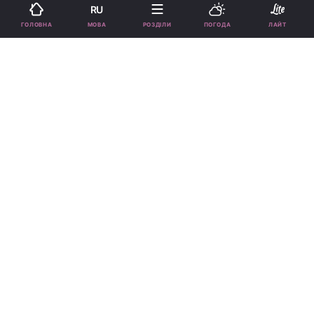
12:54, 22.10.23
2 хв.
51180
RU
МОВА
ГОЛОВНА
РОЗДІЛИ
ПОГОДА
ЛАЙТ
Підпишіться на нас в Google
Співачка шкодує про своє захоплення ін'єкційною косметологією /
фото instagram.com
Співачка нарікає, що тепер навіть хірурги
не можуть їй допомогти.
Реклама