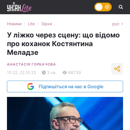
›
›
Новини
Lite
Зірки
рус
У ліжко через сцену: що відомо
про коханок Костянтина
Меладзе
АНАСТАСІЯ ГОРБАЧОВА
15:22, 22.10.23
3 хв.
68730
Підпишіться на нас в Google