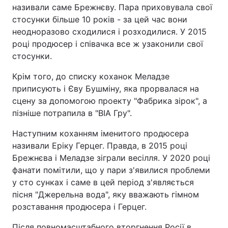
називали саме Брежнєву. Пара приховувала свої
Тема оформлення
стосунки більше 10 років - за цей час вони
неодноразово сходилися і розходилися. У 2015
році продюсер і співачка все ж узаконили свої
стосунки.
Крім того, до списку коханок Меладзе
приписують і Єву Бушміну, яка прорвалася на
сцену за допомогою проекту "Фабрика зірок", а
пізніше потрапила в "ВІА Гру".
Наступним коханням іменитого продюсера
називали Еріку Герцег. Правда, в 2015 році
Брежнєва і Меладзе зіграли весілля. У 2020 році
фанати помітили, що у пари з'явилися проблеми
у сто сунках і саме в цей період з'являється
пісня "Джерельна вода", яку вважають гімном
розставання продюсера і Герцег.
Після повномасштабного вторгнення Росії в