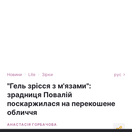
›
›
Новини
Lite
Зірки
рус
"Гель зрісся з м'язами":
зрадниця Повалій
поскаржилася на перекошене
обличчя
АНАСТАСІЯ ГОРБАЧОВА