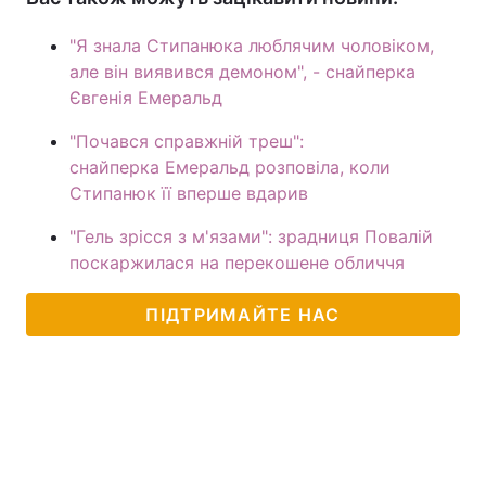
"Я знала Стипанюка люблячим чоловіком,
але він виявився демоном", - снайперка
Євгенія Емеральд
"Почався справжній треш":
снайперка Емеральд розповіла, коли
Стипанюк її вперше вдарив
"Гель зрісся з м'язами": зрадниця Повалій
поскаржилася на перекошене обличчя
ПІДТРИМАЙТЕ НАС