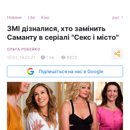
›
›
Новини
Lite
Кіно
рус
ЗМІ дізналися, хто замінить
Саманту в серіалі "Секс і місто"
ОЛЬГА РОБЕЙКО
10:01, 19.01.21
1 хв.
8823
Підпишіться на нас в Google