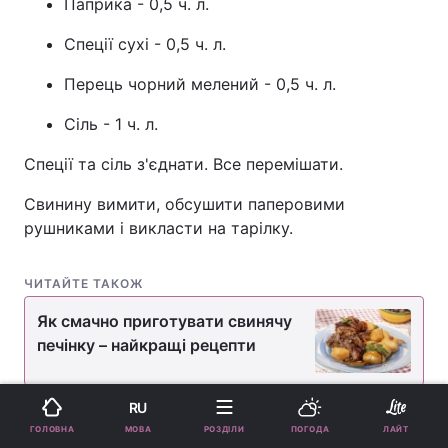
Паприка - 0,5 ч. л.
Спеції сухі - 0,5 ч. л.
Перець чорний мелений - 0,5 ч. л.
Сіль - 1 ч. л.
Спеції та сіль з'єднати. Все перемішати.
Свинину вимити, обсушити паперовими
рушниками і викласти на тарілку.
ЧИТАЙТЕ ТАКОЖ
Як смачно приготувати свинячу
печінку – найкращі рецепти
RU
Ножем зробити у м'ясі глибокі проколи і
МОВА
ГОЛОВНА
РОЗДІЛИ
ПОГОДА
ЛАЙТ
вставити у них зубчики часнику. М'ясо ретельно