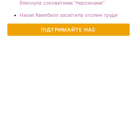
блиснула соковитими "персиками"
Наомі Кемпбелл засвітила оголені груди
ПІДТРИМАЙТЕ НАС