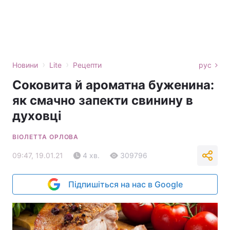
›
›
Новини
Lite
Рецепти
рус
Соковита й ароматна буженина:
як смачно запекти свинину в
духовці
ВІОЛЕТТА ОРЛОВА
09:47, 19.01.21
4 хв.
309796
Підпишіться на нас в Google