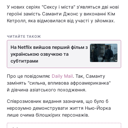
У нових серіях "Сексу і міста" з'являться дві нові
героїні замість Саманти Джонс у виконанні Кім
Кетролл, яка відмовилася від участі у зйомках.
ЧИТАЙТЕ ТАКОЖ
На Netflix вийшов перший фільм з
українською озвучкою та
субтитрами
Про це повідомляє
Daily Mail
. Так, Саманту
замінять "сильна, впливова афроамериканка"
й дівчина азіатського походження.
Співрозмовник видання зазначив, що було б
нерозумно демонструвати життя Нью-Йорка
лише очима білошкірих персонажів.