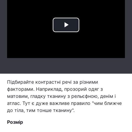
Лонгріди
Відео з Youtube
Статті
Play
Інтерв'ю
Думки
Video
Архів
Вакансії
Контакти
Послуги
Підбирайте контрастні речі за різними
факторами. Наприклад, прозорий одяг з
матовим, гладку тканину з рельєфною, денім і
атлас. Тут є дуже важливе правило "чим ближче
до тіла, тим тонше тканину".
Розмір