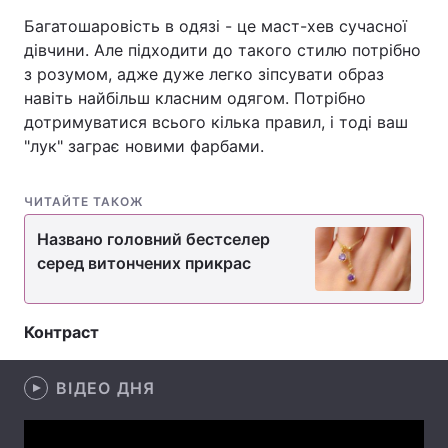
Багатошаровість в одязі - це маст-хев сучасної
дівчини. Але підходити до такого стилю потрібно
з розумом, адже дуже легко зіпсувати образ
Головна
Війна
навіть найбільш класним одягом. Потрібно
дотримуватися всього кілька правил, і тоді ваш
Україна
Політика
"лук" заграє новими фарбами.
Економіка
Світ
ЧИТАЙТЕ ТАКОЖ
Спорт
Наука
Названо головний бестселер
Техно і зв'язок
серед витончених прикрас
Лайт
Зброя
Інциденти
Контраст
Здоров'я
Туризм
ВІДЕО ДНЯ
Цікавинки
Погода
Екологія
Регіони