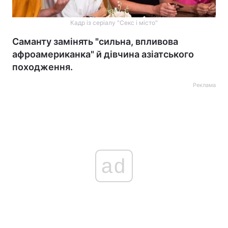
Кадр із серіалу "Секс і місто"
Саманту замінять "сильна, впливова
афроамериканка" й дівчина азіатського
походження.
Реклама
ad