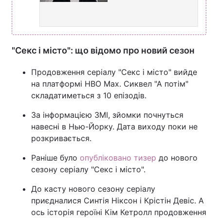
"Секс і місто": що відомо про новий сезон
Продовження серіалу "Секс і місто" вийде
на платформі HBO Max. Сиквел "А потім"
складатиметься з 10 епізодів.
За інформацією ЗМІ, зйомки почнуться
навесні в Нью-Йорку. Дата виходу поки не
розкривається.
Раніше було
опубліковано тизер
до нового
сезону серіалу "Секс і місто".
До касту нового сезону серіалу
приєдналися Синтія Ніксон і Крістін Девіс. А
ось історія героїні Кім Кетролл продовження