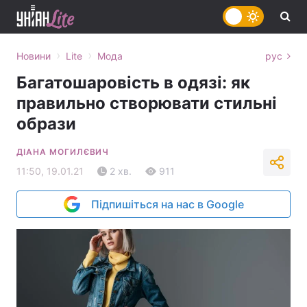
›
›
Новини
Lite
Мода
рус
Багатошаровість в одязі: як
правильно створювати стильні
образи
ДІАНА МОГИЛЄВИЧ
11:50, 19.01.21
2 хв.
911
Підпишіться на нас в Google