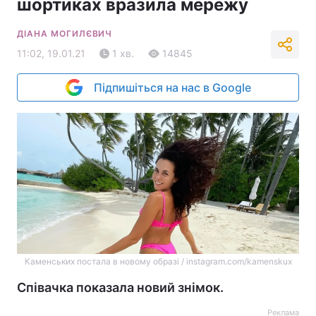
шортиках вразила мережу
ДІАНА МОГИЛЄВИЧ
11:02, 19.01.21
1 хв.
14845
Підпишіться на нас в Google
Каменських постала в новому образі / instagram.com/kamenskux
Співачка показала новий знімок.
Реклама