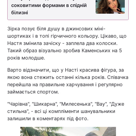
соковитими формами в спідній
білизні
Зірка позує біля душу в джинсових міні-
шортиках і в топі гірчичного кольору. Цікаво, що
Настя змінила зачіску - заплела два колоски.
Такий образ візуально зробив Каменських на 5
років молодше.
Варто відзначити, що у Насті красива фігура, за
якою вона стежить останні кілька років. Співачка
перейшла на правильне харчування і регулярно
займається спортом.
"Чарівна", "Шикарна", "Милесенька", "Вау", "Дуже
стильна", - всі ці компліменти шанувальники
залишили в коментарях під фото.