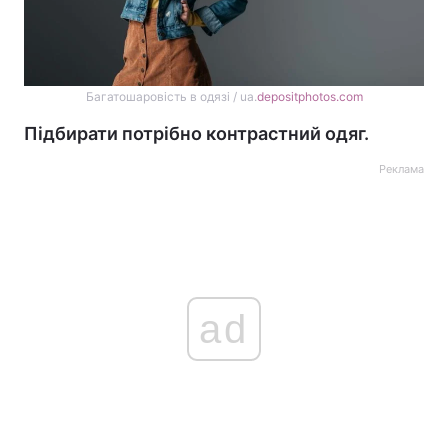
Багатошаровість в одязі / ua.
depositphotos.com
Підбирати потрібно контрастний одяг.
Реклама
ad