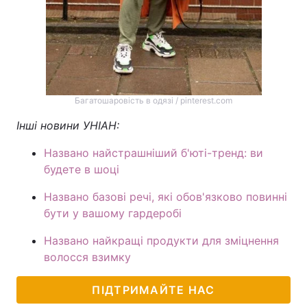
Багатошаровість в одязі / pinterest.com
Інші новини УНІАН:
Названо найстрашніший б'юті-тренд: ви
будете в шоці
Названо базові речі, які обов'язково повинні
бути у вашому гардеробі
Названо найкращі продукти для зміцнення
волосся взимку
ПІДТРИМАЙТЕ НАС