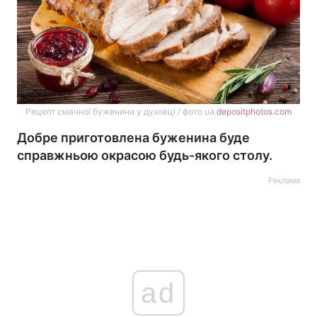
Рецепт смачної буженини у духовці / фото ua.
depositphotos.com
Добре приготовлена буженина буде
справжньою окрасою будь-якого столу.
Реклама
ad