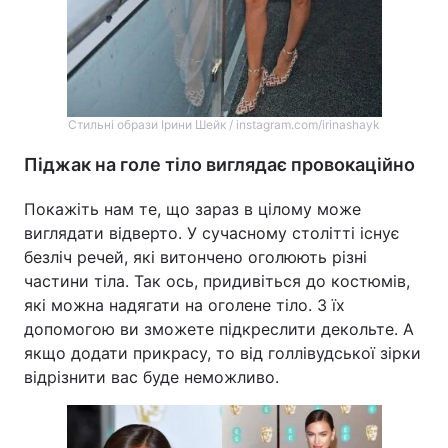
Стильні образи Ірини Шейк / instagram.com/irinashayk
Піджак на голе тіло виглядає провокаційно
Покажіть нам те, що зараз в цілому може
виглядати відверто. У сучасному столітті існує
безліч речей, які витончено оголюють різні
частини тіла. Так ось, придивіться до костюмів,
які можна надягати на оголене тіло. З їх
допомогою ви зможете підкреслити декольте. А
якщо додати прикрасу, то від голлівудської зірки
відрізнити вас буде неможливо.