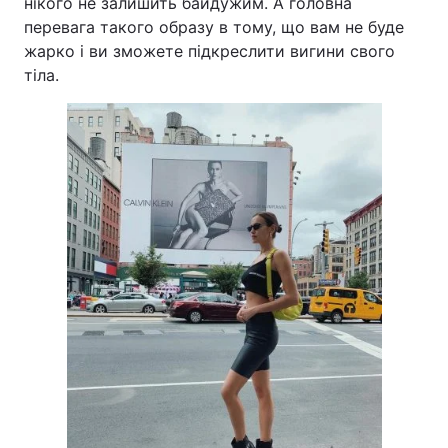
нікого не залишить байдужим. А головна
перевага такого образу в тому, що вам не буде
Лонгріди
жарко і ви зможете підкреслити вигини свого
тіла.
Відео з Youtube
Статті
Інтерв'ю
Думки
Архів
Вакансії
Контакти
Послуги