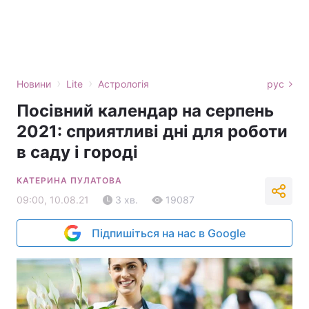
›
›
Новини
Lite
Астрологія
рус
Посівний календар на серпень
2021: сприятливі дні для роботи
в саду і городі
КАТЕРИНА ПУЛАТОВА
09:00, 10.08.21
3 хв.
19087
Підпишіться на нас в Google