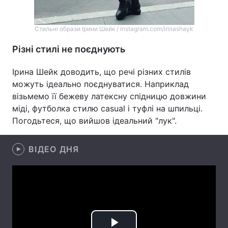
Тема оформлення
Стильні образи Ірини Шейк / instagram.com/irinashayk
Різні стилі не поєднують
Ірина Шейк доводить, що речі різних стилів
можуть ідеально поєднуватися. Наприклад
візьмемо її бежеву латексну спідницю довжини
міді, футболка стилю casual і туфлі на шпильці.
Погодьтеся, що вийшов ідеальний "лук".
ВІДЕО ДНЯ