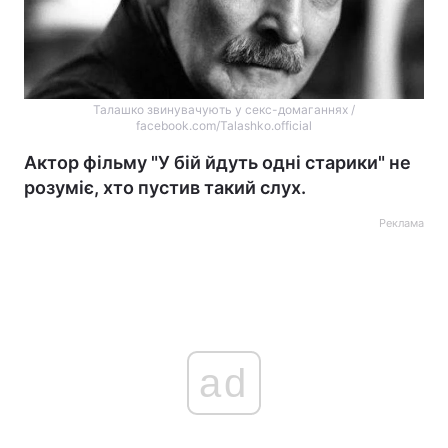
Талашко звинувачують у секс-домаганнях /
facebook.com/Talashko.official
Актор фільму "У бій йдуть одні старики" не
розуміє, хто пустив такий слух.
Реклама
ad