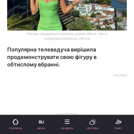
Нікітюк продемонструвала новий образ / фото
instagram.com/lesia_nikituk
Популярна телеведуча вирішила
продемонструвати свою фігуру в
обтислому вбранні.
Реклама
ad
RU
МОВА
ГОЛОВНА
РОЗДІЛИ
ПОГОДА
ЛАЙТ