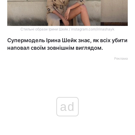
Стильні образи Ірини Шейк / instagram.com/irinashayk
Супермодель Ірина Шейк знає, як всіх убити
наповал своїм зовнішнім виглядом.
Реклама
ad