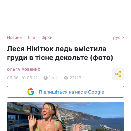
›
›
Новини
Lite
Зірки
рус
Леся Нікітюк ледь вмістила
груди в тісне декольте (фото)
ОЛЬГА РОБЕЙКО
08:36, 10.08.21
1 хв.
22123
Підпишіться на нас в Google