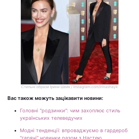
Стильні образи Ірини Шейк / instagram.com/irinashayk
Вас також можуть зацікавити новини:
Головні "родзинки": чим захоплює стиль
українських телеведучих
Модні тенденції: впроваджуємо в гардероб
"гарячі" новинки разом з Настею