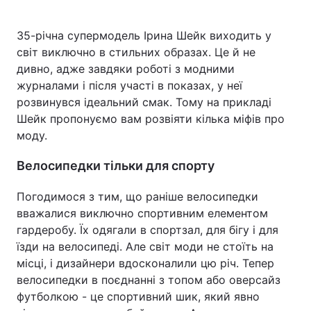
35-річна супермодель Ірина Шейк виходить у
світ виключно в стильних образах. Це й не
Головна
Війна
дивно, адже завдяки роботі з модними
журналами і після участі в показах, у неї
Україна
Політика
розвинувся ідеальний смак. Тому на прикладі
Шейк пропонуємо вам розвіяти кілька міфів про
Економіка
Світ
моду.
Спорт
Наука
Велосипедки тільки для спорту
Техно і зв'язок
Лайт
Погодимося з тим, що раніше велосипедки
вважалися виключно спортивним елементом
Зброя
Інциденти
гардеробу. Їх одягали в спортзал, для бігу і для
Здоров'я
Туризм
їзди на велосипеді. Але світ моди не стоїть на
місці, і дизайнери вдосконалили цю річ. Тепер
Цікавинки
Погода
велосипедки в поєднанні з топом або оверсайз
футболкою - це спортивний шик, який явно
Екологія
Регіони