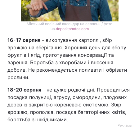
Місячний посівний календар на серпень / фото
ua.
depositphotos.com
16-17 серпня
- викопування картоплі, збір
врожаю на зберігання. Хороший день для збору
фруктів і ягід, приготування консервації та
варення. Боротьба з хворобами і внесення
добрив. Не рекомендується поливати і обрізати
рослини.
18-20 серпня
- не дуже родючі дні. Проводиться
посадка полуниці, агрусу, смородини, плодових
дерев із закритою кореневою системою. Збір
врожаю, прополка, посадка багаторічних квітів,
боротьба зі шкідниками.
Реклама