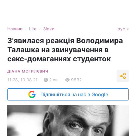
›
›
Новини
Lite
Зірки
рус
З'явилася реакція Володимира
Талашка на звинувачення в
секс-домаганнях студенток
ДІАНА МОГИЛЄВИЧ
11:28, 10.08.21
2 хв.
9832
Підпишіться на нас в Google