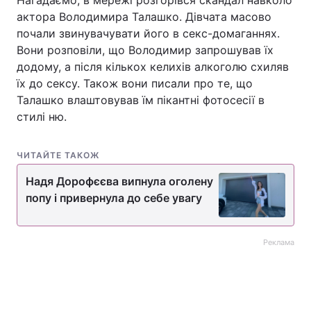
Нагадаємо, в мережі розгорівся скандал навколо
актора Володимира Талашко. Дівчата масово
почали звинувачувати його в секс-домаганнях.
Вони розповіли, що Володимир запрошував їх
додому, а після кількох келихів алкоголю схиляв
їх до сексу. Також вони писали про те, що
Талашко влаштовував їм пікантні фотосесії в
стилі ню.
ЧИТАЙТЕ ТАКОЖ
Надя Дорофєєва випнула оголену
попу і привернула до себе увагу
Реклама