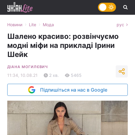
›
›
Новини
Lite
Мода
рус
Шалено красиво: розвінчуємо
модні міфи на прикладі Ірини
Шейк
ДІАНА МОГИЛЄВИЧ
11:34, 10.08.21
2 хв.
5465
Підпишіться на нас в Google