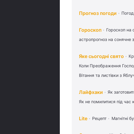
Прогноз погоди
Погод
Гороскоп
Гороскоп на 
астропрогноз на сонячне 
Яке сьогодні свято
Кр
Коли Преображення Госпо
Вітання та листівки з Ябл
Лайфхаки
Як заготовит
Як не помилитися під час 
Lite
Рецепт
Магнітні бу