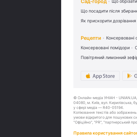
Сад-город
Що обрізати
Що посадити після збиран
Як прискорити дозрівання
Рецепти
Консервовані о
Консервовані помідори
Повітряний лимонний зефі
© Онлайн-медіа УНІАН - UNIAN.UA, 
04080, м. Київ, вул. Кирилівська, 
у сфері медіа — R40-05194.
Копіювання текстів або зображень,
умови відкритого для пошукових си
"Офіційно", "PR", "партнерський пр
Правила користування сайто