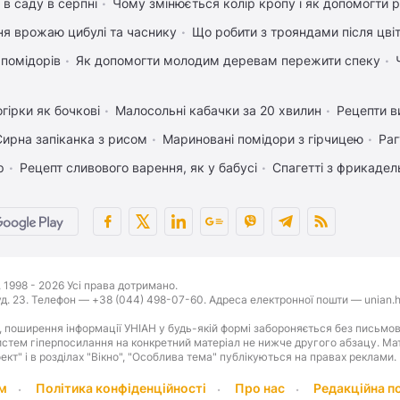
 в саду в серпні
Чому змінюється колір кропу і як допомогти р
ня врожаю цибулі та часнику
Що робити з трояндами після цвіт
 помідорів
Як допомогти молодим деревам пережити спеку
гірки як бочкові
Малосольні кабачки за 20 хвилин
Рецепти в
Сирна запіканка з рисом
Мариновані помідори з гірчицею
Раг
р
Рецепт сливового варення, як у бабусі
Спагетті з фрикаде
1998 - 2026 Усі права дотримано.
буд. 23. Телефон — +38 (044) 498-07-60. Адреса електронної пошти — unian.h
 поширення інформації УНІАН у будь-якій формі забороняється без письмов
стем гіперпосилання на конкретний матеріал не нижче другого абзацу. Матер
оект" і в розділах "Вікно", "Особлива тема" публікуються на правах реклами.
м
Політика конфіденційності
Про нас
Редакційна п