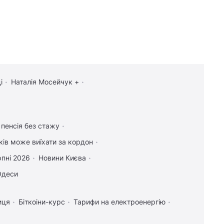
і
Наталія Мосейчук +
 пенсія без стажу
іків може виїхати за кордон
рпні 2026
Новини Києва
Одеси
иця
Біткоіни-курс
Тарифи на електроенергію