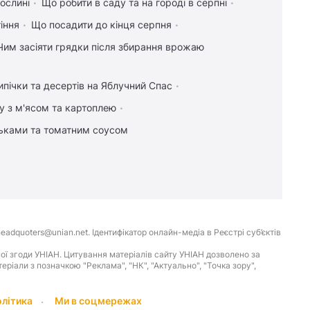
ослині
Що робити в саду та на городі в серпні
іння
Що посадити до кінця серпня
Чим засіяти грядки після збирання врожаю
ипічки та десертів на Яблучний Спас
у з м'ясом та картоплею
льками та томатним соусом
eadquoters@unian.net. Ідентифікатор онлайн-медіа в Реєстрі суб’єктів
ої згоди УНІАН. Цитування матеріалів сайту УНІАН дозволено за
іали з позначкою "Реклама", "НК", "Актуально", "Точка зору",
олітика
Ми в соцмережах