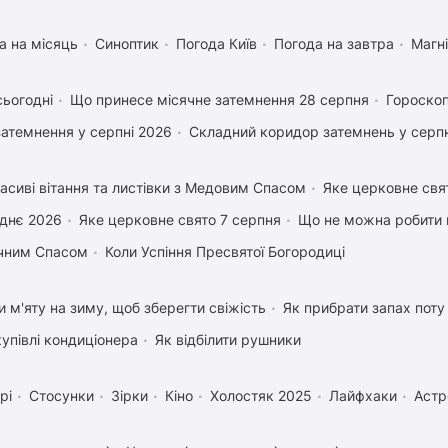
а на місяць
Синоптик
Погода Київ
Погода на завтра
Магні
сьогодні
Що принесе місячне затемнення 28 серпня
Гороскоп
затемнення у серпні 2026
Складний коридор затемнень у серпн
асиві вітання та листівки з Медовим Спасом
Яке церковне свя
днє 2026
Яке церковне свято 7 серпня
Що не можна робити 
учним Спасом
Коли Успіння Пресвятої Богородиці
и м'яту на зиму, щоб зберегти свіжість
Як прибрати запах поту
купівлі кондиціонера
Як відбілити рушники
рі
Стосунки
Зірки
Кіно
Холостяк 2025
Лайфхаки
Астр