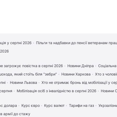
ація у серпні 2026
Пільги та надбавки до пенсії ветеранам прац
 2026
е загрожує повістка в серпні 2026
Новини Дніпра
Соціальна
охода, який стоїть біля "зебри"
Новини Харкова
Хто з чолов
рпні
Новини Львова
Хто не отримає бронь від мобілізації у се
 серпня
Мобілізація осіб з інвалідністю в серпні 2026
Новини 
рс долара
Курс євро
Курс валют
Тарифи на газ
Укрзалізн
в армії до стажу