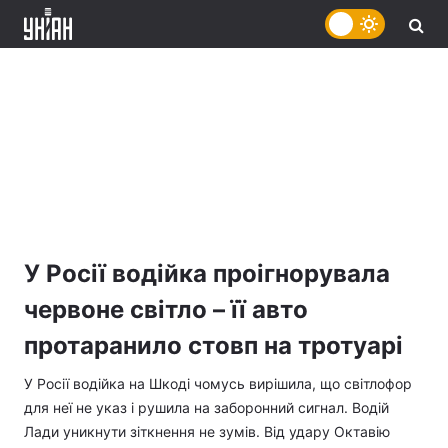
У Росії водійка проігнорувала
червоне світло – її авто
протаранило стовп на тротуарі
У Росії водійка на Шкоді чомусь вирішила, що світлофор
для неї не указ і рушила на заборонний сигнал. Водій
Лади уникнути зіткнення не зумів. Від удару Октавію