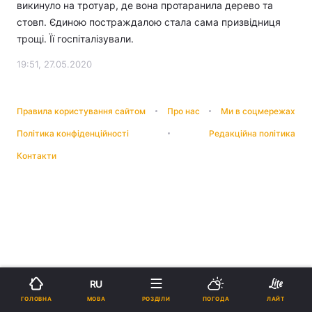
викинуло на тротуар, де вона протаранила дерево та
стовп. Єдиною постраждалою стала сама призвідниця
трощі. Її госпіталізували.
19:51, 27.05.2020
Правила користування сайтом
Про нас
Ми в соцмережах
Політика конфіденційності
Редакційна політика
Контакти
RU
МОВА
ГОЛОВНА
РОЗДІЛИ
ПОГОДА
ЛАЙТ