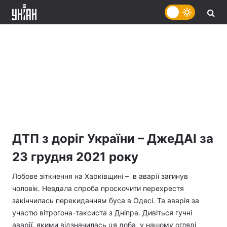
ДТП з доріг України – ДжеДАІ за
23 грудня 2021 року
Лобове зіткнення на Харківщині – в аварії загинув
чоловік. Невдала спроба проскочити перехрестя
закінчилась перекиданням буса в Одесі. Та аварія за
участю вітрогона-таксиста з Дніпра. Дивіться гучні
аварії, якими відзначилась ця доба, у нашому огляді