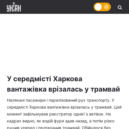
У середмісті Харкова
вантажівка врізалась у трамвай
Налякані пасажири і паралізований рух транспорту. У
середмісті Харкова вантажівка врізалась у трамвай. Цей
момент зафільмував реєстратор однієї з автівок. На
кадрах видно, як водій фури здав назад, а потім різко
рушив уперед і протаранив трамвай. Обійшлося без