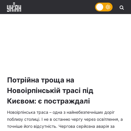
Потрійна троща на
Новоірпінській трасі під
Києвом: є постраждалі
Новоірпінська траса – одна з найнебезпечніших доріг
поблизу столиці. І не в останню чергу через освітлення, а
точніше його відсутність. Чергова серйозна аварія за