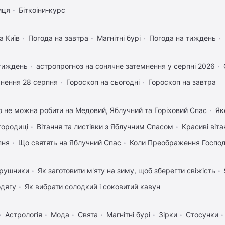
иця
Біткоіни-курс
а Київ
Погода на завтра
Магнітні бурі
Погода на тиждень
 тиждень
астропрогноз на сонячне затемнення у серпні 2026
нення 28 серпня
Гороскоп на сьогодні
Гороскоп на завтра
 не можна робити на Медовий, Яблучний та Горіховий Спас
Як
городиці
Вітання та листівки з Яблучним Спасом
Красиві віт
пня
Що святять на Яблучний Спас
Коли Преображення Госпо
 рушники
Як заготовити м'яту на зиму, щоб зберегти свіжість
одягу
Як вибрати солодкий і соковитий кавун
Астрологія
Мода
Свята
Магнітні бурі
Зірки
Стосунки