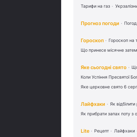
Тарифи на газ
Укрзалізн
Прогноз погоди
Погод
Гороскоп
Гороскоп на
Що принесе місячне затем
Яке сьогодні свято
Що
Коли Успіння Пресвятої Бо
Яке церковне свято 6 сер
Лайфхаки
Як відбілити
Як прибрати запах поту з 
Lite
Рецепт
Лайфхаки