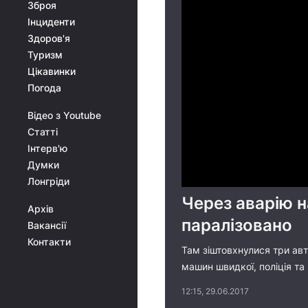
Зброя
Інциденти
Здоров'я
Туризм
Цікавинки
Погода
Відео з Youtube
Статті
Інтерв'ю
Думки
Лонгріди
Через аварію н
Архів
паралізовано
Вакансії
Контакти
Там зіштовхнулися три авт
машин швидкої, поліція т
12:15, 29.06.2017