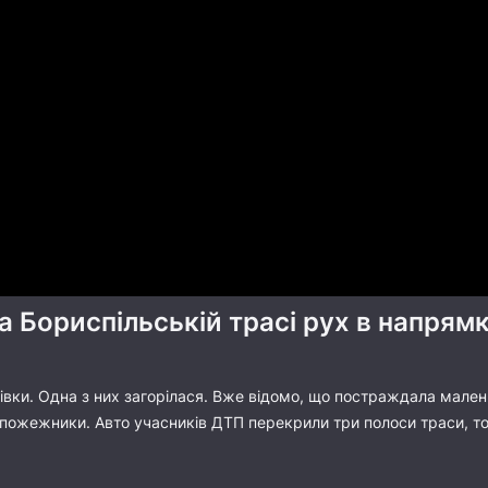
а Бориспільській трасі рух в напря
івки. Одна з них загорілася. Вже відомо, що постраждала малень
а пожежники. Авто учасників ДТП перекрили три полоси траси, т