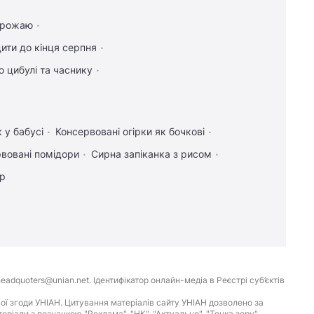
 врожаю
ити до кінця серпня
 цибулі та часнику
 у бабусі
Консервовані огірки як бочкові
вовані помідори
Сирна запіканка з рисом
ір
eadquoters@unian.net. Ідентифікатор онлайн-медіа в Реєстрі суб’єктів
ої згоди УНІАН. Цитування матеріалів сайту УНІАН дозволено за
іали з позначкою "Реклама", "НК", "Актуально", "Точка зору",