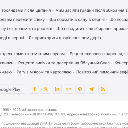
 трояндами після цвітіння
Чим засіяти грядки після збирання
ревам пережити спеку
Що обрізати в саду в серпні
Що посад
пу і як допомогти рослині
Що посадити після збирання врожаю
оді в серпні
Як прискорити дозрівання помідорів
икадельками та томатним соусом
Рецепт сливового варення, як
 хвилин
Рецепти випічки та десертів на Яблучний Спас
Консер
рчицею
Рагу з м'ясом та картоплею
Повітряний лимонний зеф
1998 - 2026 Усі права дотримано.
буд. 23. Телефон — +38 (044) 498-07-60. Адреса електронної пошти — unian.h
 поширення інформації УНІАН у будь-якій формі забороняється без письмов
стем гіперпосилання на конкретний матеріал не нижче другого абзацу. Матер