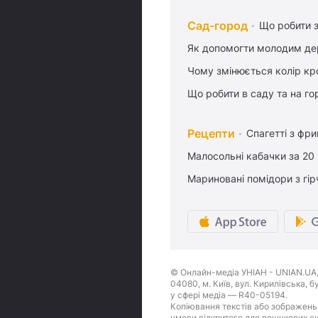
Сад-город
Що робити з
Як допомогти молодим де
Чому змінюється колір кро
Що робити в саду та на гор
Рецепти
Спагетті з фр
Малосольні кабачки за 20
Мариновані помідори з гі
© Онлайн-медіа УНІАН - UNIAN.UA, 
04080, м. Київ, вул. Кирилівська, 
у сфері медіа — R40-05194.
Копіювання текстів або зображень,
умови відкритого для пошукових си