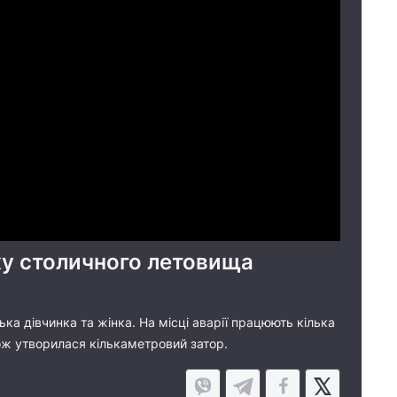
мку столичного летовища
ка дівчинка та жінка. На місці аварії працюють кілька
ож утворилася кількаметровий затор.