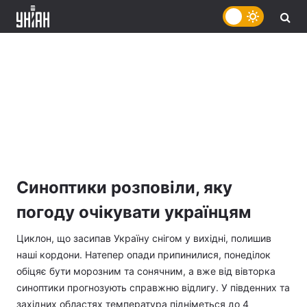
Синоптики розповіли, яку
погоду очікувати українцям
Циклон, що засипав Україну снігом у вихідні, полишив
наші кордони. Натепер опади припинилися, понеділок
обіцяє бути морозним та сонячним, а вже від вівторка
синоптики прогнозують справжню відлигу. У південних та
західних областях температура підніметься до 4