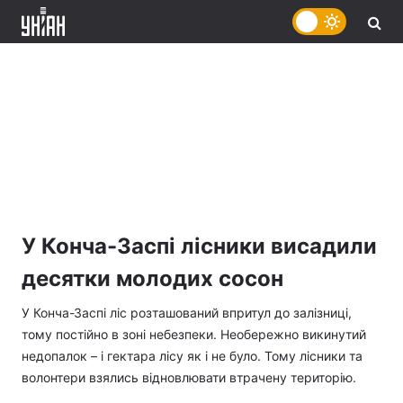
У Конча-Заспі лісники висадили
десятки молодих сосон
У Конча-Заспі ліс розташований впритул до залізниці,
тому постійно в зоні небезпеки. Необережно викинутий
недопалок – і гектара лісу як і не було. Тому лісники та
волонтери взялись відновлювати втрачену територію.