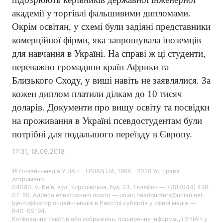
академії у торгівлі фальшивими дипломами.
Окрім освітян, у схемі були задіяні представники
комерційної фірми, яка запрошувала іноземців
для навчання в Україні. На справі ж ці студенти,
переважно громадяни країн Африки та
Близького Сходу, у виші навіть не заявлялися. За
кожен диплом платили ділкам до 10 тисяч
доларів. Документи про вищу освіту та посвідки
на проживання в Україні псевдостудентам були
потрібні для подальшого переїзду в Європу.
17:31, 18.09.2018
© Онлайн-медіа УНІАН - UNIAN.UA, 1998 - 2026 Усі права
дотримано.
04080, м. Київ, вул. Кирилівська, буд. 23. Телефон — +38 (044) 498-
07-60. Адреса електронної пошти — unian.headquoters@unian.net.
Ідентифікатор онлайн-медіа в Реєстрі суб’єктів у сфері медіа —
R40-05194.
Копіювання текстів або зображень, поширення інформації УНІАН у