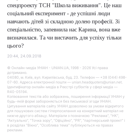
спецпроекту ТСН "Школа виживання". Це наш
соціальний експеримент - де успішні люди
навчають дітей зі складною долею професії. Зі
спеціальністю, запевнила нас Карина, вона вже
визначилася. Та чи вистачить для успіху тільки
цього?
20:44, 24.09.2018
© Онлайн-медіа УНІАН - UNIAN.UA, 1998 - 2026 Усі права
дотримано.
04080, м. Київ, вул. Кирилівська, буд. 23. Телефон — +38 (044) 498-
07-60. Адреса електронної пошти — unian.headquoters@unian.net.
Ідентифікатор онлайн-медіа в Реєстрі суб’єктів у сфері медіа —
R40-05194.
Копіювання текстів або зображень, поширення інформації УНІАН у
будь-якій формі забороняється без письмової згоди УНІАН.
Цитування матеріалів сайту УНІАН дозволено за умови відкритого
для пошукових систем гіперпосилання на конкретний матеріал не
нижче другого абзацу. Матеріали з позначкою "Реклама", "НК",
"Актуально", "Точка зору", "Офіційно", "PR", "партнерський проект" і
в розділах "Вікно", "Особлива тема" публікуються на правах
реклами.