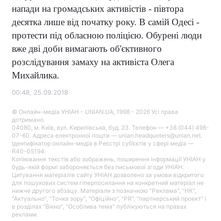
напади на громадських активістів - півтора
десятка лише від початку року. В самій Одесі -
протести під обласною поліцією. Обурені люди
вже дві доби вимагають об'єктивного
розслідування замаху на активіста Олега
Михайлика.
00:48, 25.09.2018
© Онлайн-медіа УНІАН - UNIAN.UA, 1998 - 2026 Усі права
дотримано.
04080, м. Київ, вул. Кирилівська, буд. 23. Телефон — +38 (044) 498-
07-60. Адреса електронної пошти — unian.headquoters@unian.net.
Ідентифікатор онлайн-медіа в Реєстрі суб’єктів у сфері медіа —
R40-05194.
Копіювання текстів або зображень, поширення інформації УНІАН у
будь-якій формі забороняється без письмової згоди УНІАН.
Цитування матеріалів сайту УНІАН дозволено за умови відкритого
для пошукових систем гіперпосилання на конкретний матеріал не
нижче другого абзацу. Матеріали з позначкою "Реклама", "НК",
"Актуально", "Точка зору", "Офіційно", "PR", "партнерський проект" і
в розділах "Вікно", "Особлива тема" публікуються на правах
реклами.