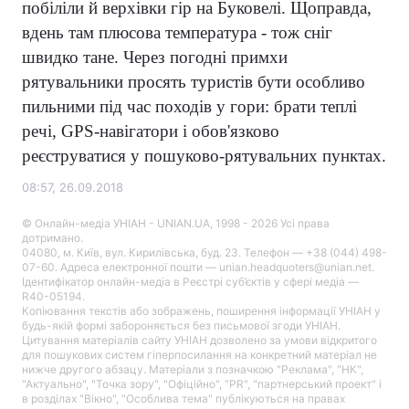
побіліли й верхівки гір на Буковелі. Щоправда,
вдень там плюсова температура - тож сніг
швидко тане. Через погодні примхи
рятувальники просять туристів бути особливо
пильними під час походів у гори: брати теплі
речі,
GPS
-
навігатори і обов'язково
реєструватися у пошуково-рятувальних пунктах.
08:57, 26.09.2018
© Онлайн-медіа УНІАН - UNIAN.UA, 1998 - 2026 Усі права
дотримано.
04080, м. Київ, вул. Кирилівська, буд. 23. Телефон — +38 (044) 498-
07-60. Адреса електронної пошти — unian.headquoters@unian.net.
Ідентифікатор онлайн-медіа в Реєстрі суб’єктів у сфері медіа —
R40-05194.
Копіювання текстів або зображень, поширення інформації УНІАН у
будь-якій формі забороняється без письмової згоди УНІАН.
Цитування матеріалів сайту УНІАН дозволено за умови відкритого
для пошукових систем гіперпосилання на конкретний матеріал не
нижче другого абзацу. Матеріали з позначкою "Реклама", "НК",
"Актуально", "Точка зору", "Офіційно", "PR", "партнерський проект" і
в розділах "Вікно", "Особлива тема" публікуються на правах