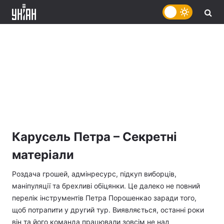
Карусель Петра – Секретні
матеріали
Роздача грошей, адмінресурс, підкуп виборців,
маніпуляції та брехливі обіцянки. Це далеко не повний
перелік інструментів Петра Порошенкао заради того,
щоб потрапити у другий тур. Виявляється, останні роки
він та його команда працювали зовсім не над