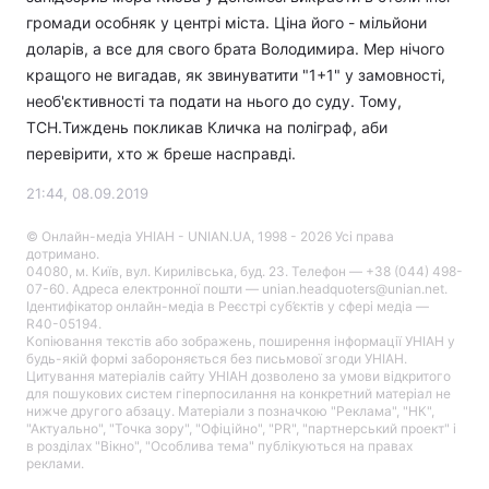
громади особняк у центрі міста. Ціна його - мільйони
доларів, а все для свого брата Володимира. Мер нічого
кращого не вигадав, як звинуватити "1+1" у замовності,
необ'єктивності та подати на нього до суду. Тому,
ТСН.Тиждень покликав Кличка на поліграф, аби
перевірити, хто ж бреше насправді.
21:44, 08.09.2019
© Онлайн-медіа УНІАН - UNIAN.UA, 1998 - 2026 Усі права
дотримано.
04080, м. Київ, вул. Кирилівська, буд. 23. Телефон — +38 (044) 498-
07-60. Адреса електронної пошти — unian.headquoters@unian.net.
Ідентифікатор онлайн-медіа в Реєстрі суб’єктів у сфері медіа —
R40-05194.
Копіювання текстів або зображень, поширення інформації УНІАН у
будь-якій формі забороняється без письмової згоди УНІАН.
Цитування матеріалів сайту УНІАН дозволено за умови відкритого
для пошукових систем гіперпосилання на конкретний матеріал не
нижче другого абзацу. Матеріали з позначкою "Реклама", "НК",
"Актуально", "Точка зору", "Офіційно", "PR", "партнерський проект" і
в розділах "Вікно", "Особлива тема" публікуються на правах
реклами.