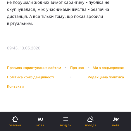
не порушили жодних вимог карантину - публіка не
скупчувалася, між учасниками дійства - безпечна
дистанція. А все тільки тому, що показ зробили
віртуальним.
09:43, 13.05.2020
Правила користування сайтом
Про нас
Ми в соцмережах
Політика конфіденційності
Редакційна політика
Контакти
RU
МОВА
ГОЛОВНА
РОЗДІЛИ
ПОГОДА
ЛАЙТ