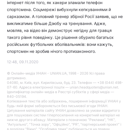
інтернет після того, як хакери зламали телефон
спортсмена. Соцмережі вибухнули кепкуваннями й
сарказмом. А головний тренер збірної Росії заявив, що не
викликатиме більше Дзюбу на тренування. Адже,
мовляв, на відео він демонструє негідну для гравця
такого рівня поведінку. Це рішення обурило багатьох
російських футбольних вболівальників: вони кажуть,
спортсмен не зробив нічого протизаконного.
12:48, 09.11.2020
© Онлайн-медіа УНІАН - UNIAN.UA, 1998 - 2026 Усі права
дотримано.
04080, м. Київ, вул. Кирилівська, буд. 23. Телефон — +38 (044) 498-
07-60. Адреса електронної пошти — unian.headquoters@unian.net.
Ідентифікатор онлайн-медіа в Реєстрі суб’єктів у сфері медіа —
R40-05194.
Копіювання текстів або зображень, поширення інформації УНІАН у
будь-якій формі забороняється без письмової згоди УНІАН.
Цитування матеріалів сайту УНІАН дозволено за умови відкритого
для пошукових систем гіперпосилання на конкретний матеріал не
нижче другого абзацу. Матеріали з позначкою "Реклама", "НК",
"Актуально", "Точка зору", "Офіційно", "PR", "партнерський проект" і
в розділах "Вікно", "Особлива тема" публікуються на правах