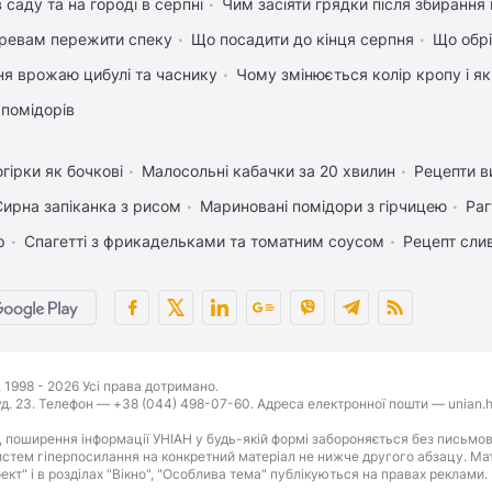
 саду та на городі в серпні
Чим засіяти грядки після збиранн
ревам пережити спеку
Що посадити до кінця серпня
Що обрі
ня врожаю цибулі та часнику
Чому змінюється колір кропу і я
 помідорів
гірки як бочкові
Малосольні кабачки за 20 хвилин
Рецепти в
Сирна запіканка з рисом
Мариновані помідори з гірчицею
Раг
р
Спагетті з фрикадельками та томатним соусом
Рецепт слив
1998 - 2026 Усі права дотримано.
буд. 23. Телефон — +38 (044) 498-07-60. Адреса електронної пошти — unian.h
 поширення інформації УНІАН у будь-якій формі забороняється без письмов
стем гіперпосилання на конкретний матеріал не нижче другого абзацу. Матер
оект" і в розділах "Вікно", "Особлива тема" публікуються на правах реклами.