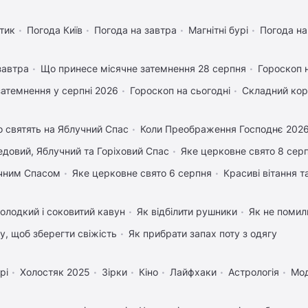
тик
Погода Київ
Погода на завтра
Магнітні бурі
Погода н
завтра
Що принесе місячне затемнення 28 серпня
Гороскоп 
затемнення у серпні 2026
Гороскоп на сьогодні
Складний кор
 святять на Яблучний Спас
Коли Преображення Господнє 202
довий, Яблучний та Горіховий Спас
Яке церковне свято 8 сер
учним Спасом
Яке церковне свято 6 серпня
Красиві вітання 
олодкий і соковитий кавун
Як відбілити рушники
Як не помили
му, щоб зберегти свіжість
Як прибрати запах поту з одягу
рі
Холостяк 2025
Зірки
Кіно
Лайфхаки
Астрологія
Мо