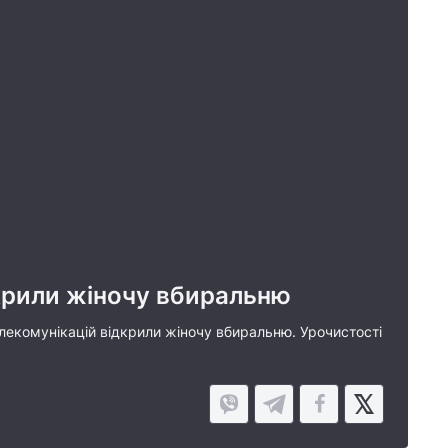
дкрили жіночу вбиральню
лекомунікацій відкрили жіночу вбиральню. Урочистості