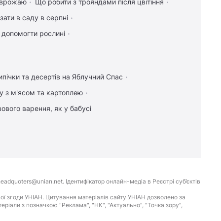
я врожаю
Що робити з трояндами після цвітіння
зати в саду в серпні
к допомогти рослині
ипічки та десертів на Яблучний Спас
у з м'ясом та картоплею
ового варення, як у бабусі
eadquoters@unian.net. Ідентифікатор онлайн-медіа в Реєстрі суб’єктів
ої згоди УНІАН. Цитування матеріалів сайту УНІАН дозволено за
іали з позначкою "Реклама", "НК", "Актуально", "Точка зору",