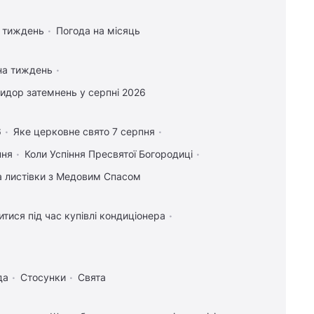
а тиждень
Погода на місяць
на тиждень
идор затемнень у серпні 2026
6
Яке церковне свято 7 серпня
пня
Коли Успіння Пресвятої Богородиці
та листівки з Медовим Спасом
тися під час купівлі кондиціонера
да
Стосунки
Свята