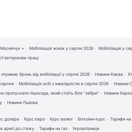
 Мосейчук +
Мобілізація жінок у серпні 2026
Мобілізація у се
сії ветеранам праці
 отримає бронь від мобілізації у серпні 2026
Новини Києва
Х
 серпня
Мобілізація осіб з інвалідністю в серпні 2026
Новини 
но пропускати пішохода, який стоїть біля "зебри"
Новини Харк
у
Новини Львова
рс долара
Курс євро
Курс валют
Біткоіни-курс
Тарифи на
в армії до стажу
Тарифи на газ
Укрзалізниця