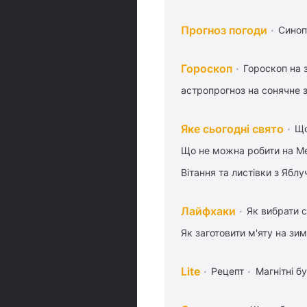
Прогноз погоди
Синоп
Гороскоп
Гороскоп на 
астропрогноз на сонячне 
Яке сьогодні свято
Що
Що не можна робити на Ме
Вітання та листівки з Ябл
Лайфхаки
Як вибрати с
Як заготовити м'яту на зи
Lite
Рецепт
Магнітні бу