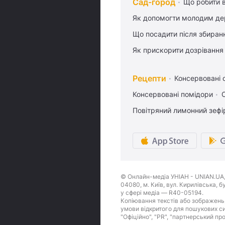
Сад-город
Що робити в
Як допомогти молодим де
Що посадити після збиран
Як прискорити дозрівання
Рецепти
Консервовані о
Консервовані помідори
Повітряний лимонний зефі
© Онлайн-медіа УНІАН - UNIAN.UA, 
04080, м. Київ, вул. Кирилівська, 
у сфері медіа — R40-05194.
Копіювання текстів або зображень,
умови відкритого для пошукових си
"Офіційно", "PR", "партнерський пр