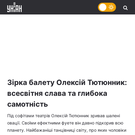
Зірка балету Олексій Тютюнник:
всесвітня слава та глибока
самотність
Під софітами театрів Олексій Тютюнник зривав шалені
овації. Своїми ефектними фуете він давно підкорив всю
планету. Найбажаніші танцівниці світу, про яких чоловіки