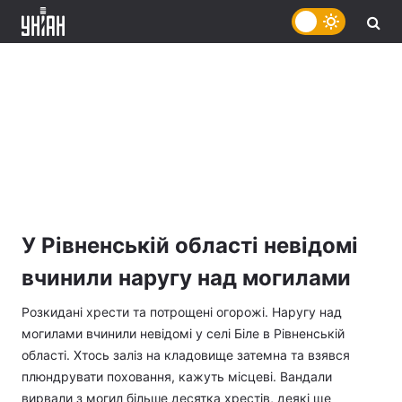
У Рівненській області невідомі
вчинили наругу над могилами
Розкидані хрести та потрощені огорожі. Наругу над
могилами вчинили невідомі у селі Біле в Рівненській
області. Хтось заліз на кладовище затемна та взявся
плюндрувати поховання, кажуть місцеві. Вандали
вирвали з могил більше десятка хрестів, деякі ще