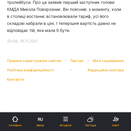
тролейбуси. Про це заявив перший заступник голови
КМДА Микола Поворозник. Він пояснив: з моменту, коли
в столиці востаннє встановлювали тариф, усі його
складові набрали в ціні. І теперішня вартість давно не
відповідає тій, яка мала б бути.
20:56, 16.11.2021
Правила користування сайтом
Про нас
Ми в соцмережах
Політика конфіденційності
Редакційна політика
Контакти
RU
МОВА
ГОЛОВНА
РОЗДІЛИ
ПОГОДА
ЛАЙТ