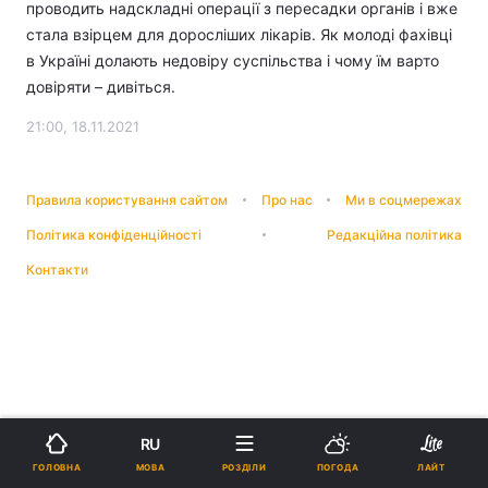
проводить надскладні операції з пересадки органів і вже
стала взірцем для доросліших лікарів. Як молоді фахівці
в Україні долають недовіру суспільства і чому їм варто
довіряти – дивіться.
21:00, 18.11.2021
Правила користування сайтом
Про нас
Ми в соцмережах
Політика конфіденційності
Редакційна політика
Контакти
RU
МОВА
ГОЛОВНА
РОЗДІЛИ
ПОГОДА
ЛАЙТ