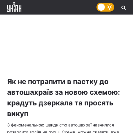
Як не потрапити в пастку до
автошахраїв за новою схемою:
крадуть дзеркала та просять
викуп
З феноменальною швидкістю автошахраї навчилися
розводити водіїв на гроші. Схема, можна сказати, вже