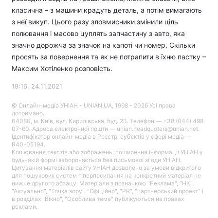
класична – з машини крадуть деталь, а потім вимагають
з неї викуп. Цього разу зловмисники змінили ціль
полювання і масово цуплять запчастину з авто, яка
значно дорожча за значок на капоті чи номер. Скільки
просять за повернення та як не потрапити в їхню пастку –
Максим Хотіленко розповість.
19:16, 24.11.2021
© Онлайн-медіа УНІАН - UNIAN.UA, 1998 - 2026 Усі права
дотримано.
04080, м. Київ, вул. Кирилівська, буд. 23. Телефон — +38 (044) 498-
07-60. Адреса електронної пошти — unian.headquoters@unian.net.
Ідентифікатор онлайн-медіа в Реєстрі суб’єктів у сфері медіа —
R40-05194.
Копіювання текстів або зображень, поширення інформації УНІАН у
будь-якій формі забороняється без письмової згоди УНІАН.
Цитування матеріалів сайту УНІАН дозволено за умови відкритого
для пошукових систем гіперпосилання на конкретний матеріал не
нижче другого абзацу. Матеріали з позначкою "Реклама", "НК",
"Актуально", "Точка зору", "Офіційно", "PR", "партнерський проект" і
в розділах "Вікно", "Особлива тема" публікуються на правах
реклами.