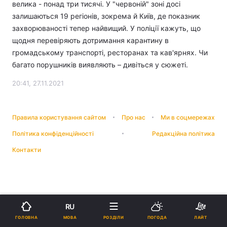
велика - понад три тисячі. У "червоній" зоні досі
залишаються 19 регіонів, зокрема й Київ, де показник
захворюваності тепер найвищий. У поліції кажуть, що
щодня перевіряють дотримання карантину в
громадському транспорті, ресторанах та кав'ярнях. Чи
багато порушників виявляють – дивіться у сюжеті.
20:41, 27.11.2021
Правила користування сайтом
Про нас
Ми в соцмережах
Політика конфіденційності
Редакційна політика
Контакти
RU
МОВА
ГОЛОВНА
РОЗДІЛИ
ПОГОДА
ЛАЙТ