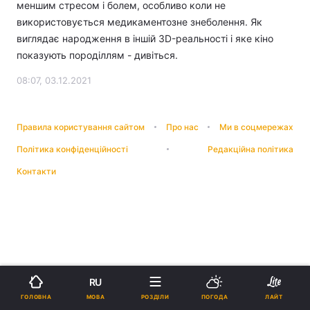
меншим стресом і болем, особливо коли не
використовується медикаментозне знеболення. Як
виглядає народження в іншій 3D-реальності і яке кіно
показують породіллям - дивіться.
08:07, 03.12.2021
Правила користування сайтом
Про нас
Ми в соцмережах
Політика конфіденційності
Редакційна політика
Контакти
RU
МОВА
ГОЛОВНА
РОЗДІЛИ
ПОГОДА
ЛАЙТ