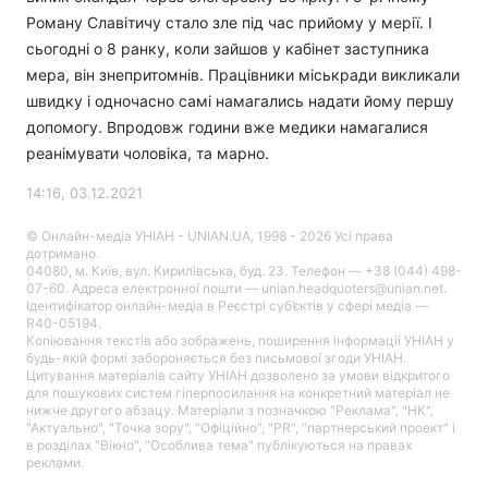
Роману Славітичу стало зле під час прийому у мерії. І
сьогодні о 8 ранку, коли зайшов у кабінет заступника
мера, він знепритомнів. Працівники міськради викликали
швидку і одночасно самі намагались надати йому першу
допомогу. Впродовж години вже медики намагалися
реанімувати чоловіка, та марно.
14:16, 03.12.2021
© Онлайн-медіа УНІАН - UNIAN.UA, 1998 - 2026 Усі права
дотримано.
04080, м. Київ, вул. Кирилівська, буд. 23. Телефон — +38 (044) 498-
07-60. Адреса електронної пошти — unian.headquoters@unian.net.
Ідентифікатор онлайн-медіа в Реєстрі суб’єктів у сфері медіа —
R40-05194.
Копіювання текстів або зображень, поширення інформації УНІАН у
будь-якій формі забороняється без письмової згоди УНІАН.
Цитування матеріалів сайту УНІАН дозволено за умови відкритого
для пошукових систем гіперпосилання на конкретний матеріал не
нижче другого абзацу. Матеріали з позначкою "Реклама", "НК",
"Актуально", "Точка зору", "Офіційно", "PR", "партнерський проект" і
в розділах "Вікно", "Особлива тема" публікуються на правах
реклами.