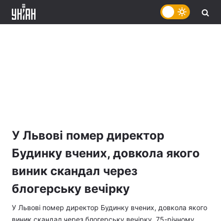
У Львові помер директор
Будинку вчених, довкола якого
виник скандал через
блогерську вечірку
У Львові помер директор Будинку вчених, довкола якого
виник скандал через блогерську вечірку. 75-річному