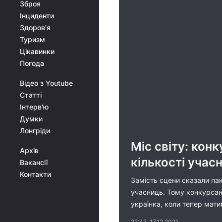
Зброя
Інциденти
Здоров'я
Туризм
Цікавинки
Погода
Відео з Youtube
Статті
Інтерв'ю
Думки
Лонгріди
Міс світу: кон
Архів
кількості учас
Вакансії
Контакти
Замість сцени сказали пак
учасниць. Тому конкурсан
українка, коли тепер мати
22:42, 17.12.2021