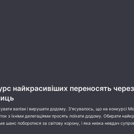
курс найкрасивіших переносять чере
ниць
увати валізи і вирушати додому. З'ясувалось, що на конкурсі М
ток з їхніми делегаціями просять поїхати додому. Обирати найк
ме шанс поборотися за світову корону, і яка низка невдач супр