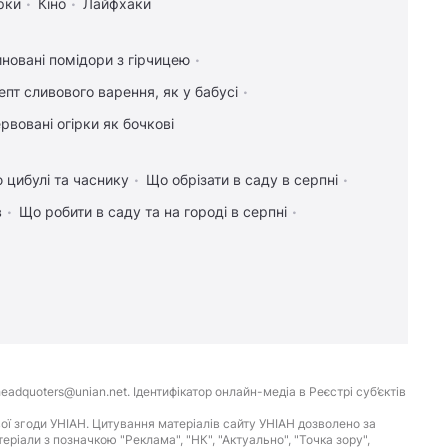
рки
Кіно
Лайфхаки
новані помідори з гірчицею
епт сливового варення, як у бабусі
рвовані огірки як бочкові
 цибулі та часнику
Що обрізати в саду в серпні
в
Що робити в саду та на городі в серпні
eadquoters@unian.net. Ідентифікатор онлайн-медіа в Реєстрі суб’єктів
ої згоди УНІАН. Цитування матеріалів сайту УНІАН дозволено за
іали з позначкою "Реклама", "НК", "Актуально", "Точка зору",