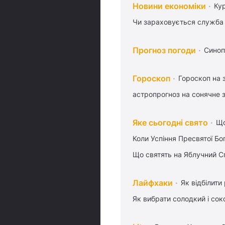
Новини економіки
Ку
Чи зараховується служба 
Прогноз погоди
Синоп
Гороскоп
Гороскоп на 
астропрогноз на сонячне 
Яке сьогодні свято
Що
Коли Успіння Пресвятої Бо
Що святять на Яблучний С
Лайфхаки
Як відбілити
Як вибрати солодкий і сок