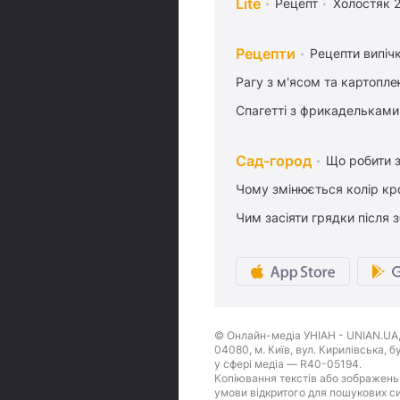
Lite
Рецепт
Холостяк 
Рецепти
Рецепти випіч
Рагу з м'ясом та картопл
Спагетті з фрикадельками
Сад-город
Що робити з
Чому змінюється колір кро
Чим засіяти грядки після
© Онлайн-медіа УНІАН - UNIAN.UA, 
04080, м. Київ, вул. Кирилівська, 
у сфері медіа — R40-05194.
Копіювання текстів або зображень,
умови відкритого для пошукових си