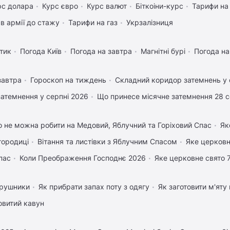
рс долара
Курс євро
Курс валют
Біткоіни-курс
Тарифи на
в армії до стажу
Тарифи на газ
Укрзалізниця
тик
Погода Київ
Погода на завтра
Магнітні бурі
Погода н
завтра
Гороскоп на тиждень
Складний коридор затемнень у 
затемнення у серпні 2026
Що принесе місячне затемнення 28 
 не можна робити на Медовий, Яблучний та Горіховий Спас
Як
городиці
Вітання та листівки з Яблучним Спасом
Яке церковн
пас
Коли Преображення Господнє 2026
Яке церковне свято 
 рушники
Як прибрати запах поту з одягу
Як заготовити м'яту
овитий кавун