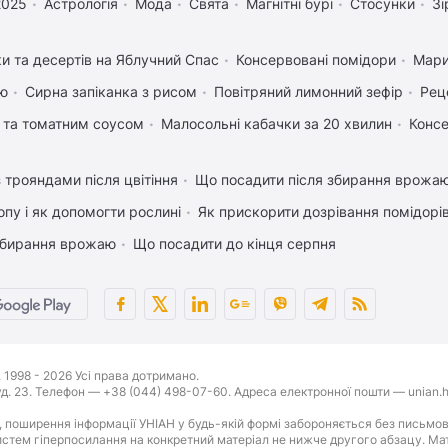
2025
Астрологія
Мода
Свята
Магнітні бурі
Стосунки
Зі
ки та десертів на Яблучний Спас
Консервовані помідори
Мари
ею
Сирна запіканка з рисом
Повітряний лимонний зефір
Рец
 та томатним соусом
Малосольні кабачки за 20 хвилин
Консе
 трояндами після цвітіння
Що посадити після збирання врожаю
пу і як допомогти рослині
Як прискорити дозрівання помідорі
 збирання врожаю
Що посадити до кінця серпня
1998 - 2026 Усі права дотримано.
буд. 23. Телефон — +38 (044) 498-07-60. Адреса електронної пошти — unian.h
 поширення інформації УНІАН у будь-якій формі забороняється без письмов
стем гіперпосилання на конкретний матеріал не нижче другого абзацу. Матер