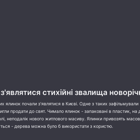
 з'являтися стихійні звалища новорі
их ялинок почали з'являтися в Києві. Одне з таких зафільмувал
тигли продати до свят. Чимало ялинок - запаковані в пластик, на 
лі, неподалік нового житлового масиву. Ялинки привозять масово
ться - дерева можна було б використати з користю.