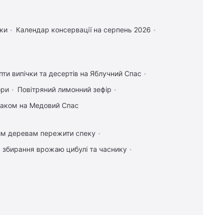
рки
Календар консервації на серпень 2026
пти випічки та десертів на Яблучний Спас
ори
Повітряний лимонний зефір
маком на Медовий Спас
им деревам пережити спеку
я збирання врожаю цибулі та часнику