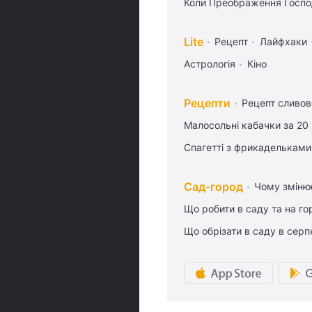
Коли Преображення Госпо
Lite
Рецепт
Лайфхаки
Астрологія
Кіно
Рецепти
Рецепт сливово
Малосольні кабачки за 20
Спагетті з фрикадельками
Сад-город
Чому змінює
Що робити в саду та на гор
Що обрізати в саду в серп