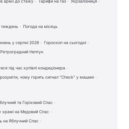
в армії до стажу
Тарифи на газ
Укрзалізниця
а тиждень
Погода на місяць
нень у серпні 2026
Гороскоп на сьогодні
Ретроградний Нептун
ися під час купівлі кондиціонера
зрозуміти, чому горить сигнал "Check" у машині
блучний та Горіховий Спас
у храмі на Медовий Спас
ь на Яблучний Спас