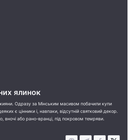
чних ялинок
и кияни. Одразу за Мінським масивом побачили купи
деяких є цінники і, навпаки, відсутній святковий декор.
, вночі або рано-вранці, під покровом темряви.