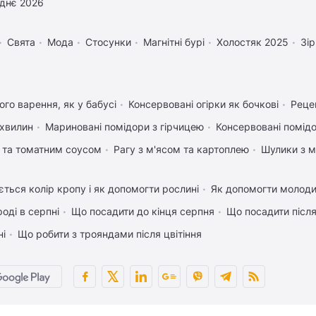
днє 2026
Свята
Мода
Стосунки
Магнітні бурі
Холостяк 2025
Зі
го варення, як у бабусі
Консервовані огірки як бочкові
Реце
 хвилин
Мариновані помідори з гірчицею
Консервовані помід
 та томатним соусом
Рагу з м'ясом та картоплею
Шулики з 
ться колір кропу і як допомогти рослині
Як допомогти молод
оді в серпні
Що посадити до кінця серпня
Що посадити післ
ні
Що робити з трояндами після цвітіння