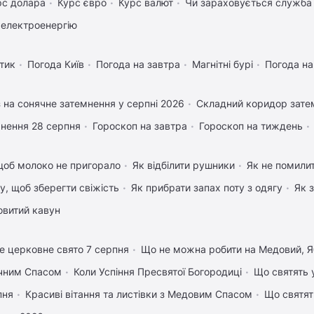
рс долара
Курс євро
Курс валют
Чи зараховується служба 
 електроенергію
тик
Погода Київ
Погода на завтра
Магнітні бурі
Погода н
 на сонячне затемнення у серпні 2026
Складний коридор затем
нення 28 серпня
Гороскоп на завтра
Гороскоп на тиждень
щоб молоко не пригорало
Як відбілити рушники
Як не помилит
му, щоб зберегти свіжість
Як прибрати запах поту з одягу
Як 
овитий кавун
е церковне свято 7 серпня
Що не можна робити на Медовий, Я
учним Спасом
Коли Успіння Пресвятої Богородиці
Що святять 
пня
Красиві вітання та листівки з Медовим Спасом
Що святят