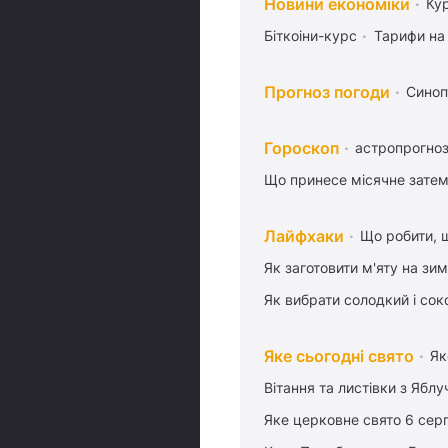
Новини економіки
Ку
Біткоіни-курс
Тарифи на
Прогноз погоди
Синоп
Гороскоп
астропрогноз
Що принесе місячне затем
Лайфхаки
Що робити, 
Як заготовити м'яту на зи
Як вибрати солодкий і сок
Яке сьогодні свято
Як
Вітання та листівки з Ябл
Яке церковне свято 6 сер