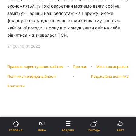
економлять? Ну і які секретики можемо взяти собі на
замітку? Перший наш репортаж - з Парижу! Як же
француженкам вдається не втрачати шарму навіть за
найгіршої погоди і з року в рік змушувати світ на себе
рівнятися - дізнавалася ТСН.
21:06, 16.01.2022
Правила користування сайтом
Про нас
Ми в соцмережах
Політика конфіденційності
Редакційна політика
Контакти
RU
МОВА
ГОЛОВНА
РОЗДІЛИ
ПОГОДА
ЛАЙТ