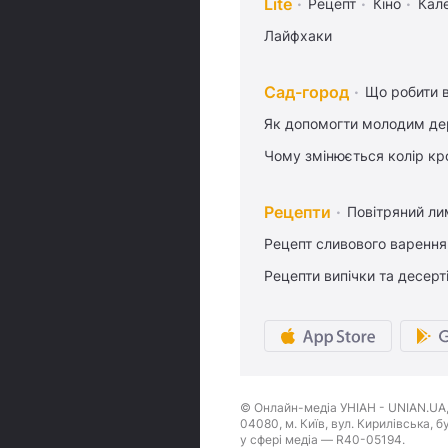
Lite
Рецепт
Кіно
Кал
Лайфхаки
Сад-город
Що робити в
Як допомогти молодим де
Чому змінюється колір кро
Рецепти
Повітряний ли
Рецепт сливового варення,
Рецепти випічки та десерт
© Онлайн-медіа УНІАН - UNIAN.UA, 
04080, м. Київ, вул. Кирилівська, 
у сфері медіа — R40-05194.