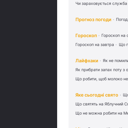
Чи зараховується служба 
Прогноз погоди
Погод
Гороскоп
Гороскоп на 
Гороскоп на завтра
Що п
Лайфхаки
Як не помили
Як прибрати запах поту з 
Що робити, щоб молоко не
Яке сьогодні свято
Що
Що святять на Яблучний С
Що не можна робити на Ме