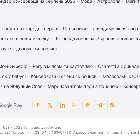
ендар консервації на серпень 2026
Мода
Астрологія
Магніт
 саду та на городі в серпні
Що робити з трояндами після цвіті
ревам пережити спеку
Що посадити після збирання врожаю ци
пу і як допомогти рослині
монний зефір
Рагу з м'ясом та картоплею
Спагетті з фрикад
 як у бабусі
Консервовані огірки як бочкові
Малосольні каба
ів на Яблучний Спас
Мариновані помідори з гірчицею
Консер
1998 - 2026 Усі права дотримано.
буд. 23. Телефон — +38 (044) 498-07-60. Адреса електронної пошти — unian.h