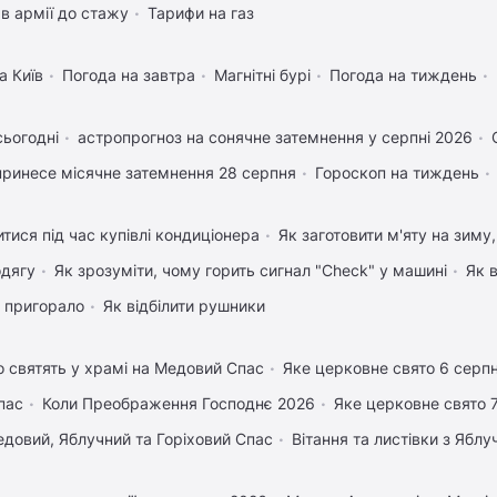
в армії до стажу
Тарифи на газ
а Київ
Погода на завтра
Магнітні бурі
Погода на тиждень
сьогодні
астропрогноз на сонячне затемнення у серпні 2026
ринесе місячне затемнення 28 серпня
Гороскоп на тиждень
тися під час купівлі кондиціонера
Як заготовити м'яту на зиму
одягу
Як зрозуміти, чому горить сигнал "Check" у машині
Як 
 пригорало
Як відбілити рушники
 святять у храмі на Медовий Спас
Яке церковне свято 6 серп
пас
Коли Преображення Господнє 2026
Яке церковне свято 
довий, Яблучний та Горіховий Спас
Вітання та листівки з Ябл