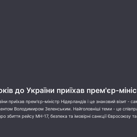
оків до України приїхав прем'єр-міні
їни приїхав прем'єр-міністр Нідерландів і це знаковий візит - с
идентом Володимиром Зеленським. Найголовніші теми - це співпра
про збиття рейсу МН-17, безпека та імовірні санкції Євросоюзу т