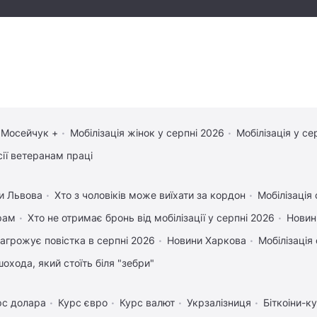
 Мосейчук +
Мобілізація жінок у серпні 2026
Мобілізація у се
сії ветеранам праці
и Львова
Хто з чоловіків може виїхати за кордон
Мобілізація 
рам
Хто не отримає бронь від мобілізації у серпні 2026
Новин
агрожує повістка в серпні 2026
Новини Харкова
Мобілізація 
охода, який стоїть біля "зебри"
рс долара
Курс євро
Курс валют
Укрзалізниця
Біткоіни-к