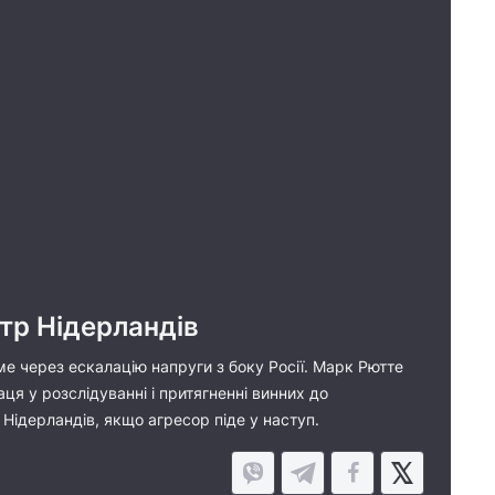
стр Нідерландів
аме через ескалацію напруги з боку Росії. Марк Рютте
ця у розcлідуванні і притягненні винних до
а Нідерландів, якщо агресор піде у наступ.