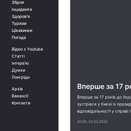
Зброя
Інциденти
Здоров'я
Туризм
Цікавинки
Погода
Відео з Youtube
Статті
Інтерв'ю
Думки
Лонгріди
Вперше за 17 р
Архів
Вакансії
Вперше за 17 років до Укра
Контакти
зустрівся у Києві із през
відповідальності у справі 
20:50, 02.02.2022