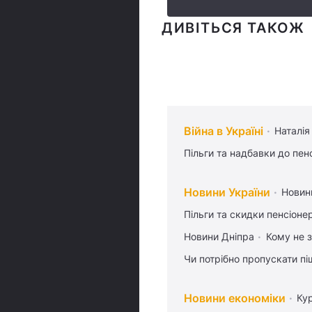
ДИВІТЬСЯ ТАКОЖ
Війна в Україні
Наталія
Пільги та надбавки до пен
Новини України
Новин
Пільги та скидки пенсіоне
Новини Дніпра
Кому не з
Чи потрібно пропускати піш
Новини економіки
Ку