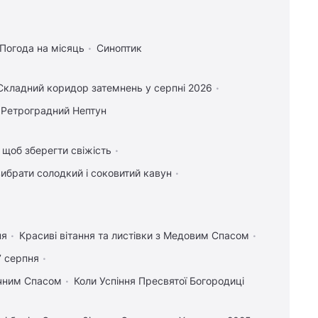
Погода на місяць
Синоптик
Складний коридор затемнень у серпні 2026
Ретроградний Нептун
, щоб зберегти свіжість
вибрати солодкий і соковитий кавун
ня
Красиві вітання та листівки з Медовим Спасом
7 серпня
учним Спасом
Коли Успіння Пресвятої Богородиці