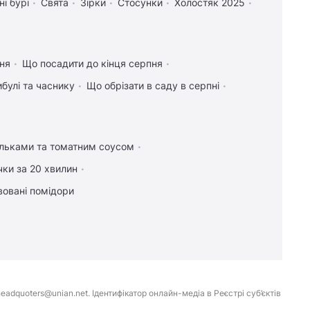
ні бурі
Свята
Зірки
Стосунки
Холостяк 2025
ння
Що посадити до кінця серпня
булі та часнику
Що обрізати в саду в серпні
ельками та томатним соусом
чки за 20 хвилин
вовані помідори
eadquoters@unian.net. Ідентифікатор онлайн-медіа в Реєстрі суб’єктів