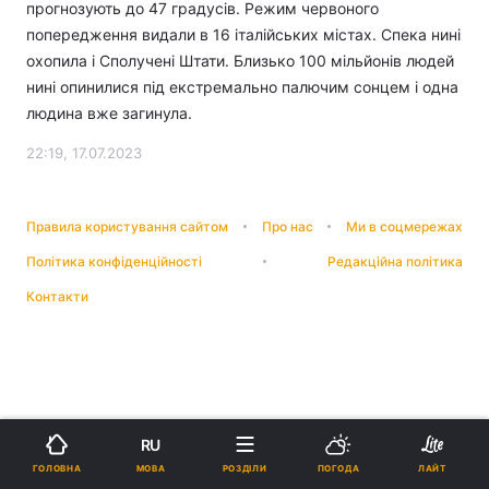
прогнозують до 47 градусів. Режим червоного
попередження видали в 16 італійських містах. Спека нині
охопила і Сполучені Штати. Близько 100 мільйонів людей
нині опинилися під екстремально палючим сонцем і одна
людина вже загинула.
22:19, 17.07.2023
Правила користування сайтом
Про нас
Ми в соцмережах
Політика конфіденційності
Редакційна політика
Контакти
RU
МОВА
ГОЛОВНА
РОЗДІЛИ
ПОГОДА
ЛАЙТ