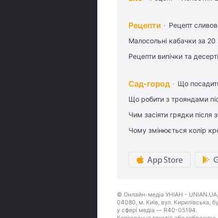
Рецепти
Рецепт сливово
Малосольні кабачки за 20
Рецепти випічки та десерт
Сад-город
Що посадити
Що робити з трояндами піс
Чим засіяти грядки після
Чому змінюється колір кро
© Онлайн-медіа УНІАН - UNIAN.UA, 
04080, м. Київ, вул. Кирилівська, 
у сфері медіа — R40-05194.
Копіювання текстів або зображень,