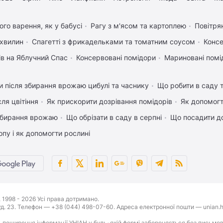
го варення, як у бабусі
Рагу з м'ясом та картоплею
Повітря
 хвилин
Спагетті з фрикадельками та томатним соусом
Консе
ів на Яблучний Спас
Консервовані помідори
Мариновані помі
 після збирання врожаю цибулі та часнику
Що робити в саду т
ля цвітіння
Як прискорити дозрівання помідорів
Як допомог
 збирання врожаю
Що обрізати в саду в серпні
Що посадити до
пу і як допомогти рослині
1998 - 2026 Усі права дотримано.
буд. 23. Телефон — +38 (044) 498-07-60. Адреса електронної пошти — unian.h
 поширення інформації УНІАН у будь-якій формі забороняється без письмов