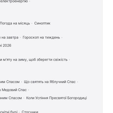
 електроенергію
Погода на місяць
Синоптик
 на завтра
Гороскоп на тиждень
і 2026
и м'яту на зиму, щоб зберегти свіжість
овим Спасом
Що святять на Яблучний Спас
на Медовий Спас
учним Спасом
Коли Успіння Пресвятої Богородиці
гнітні бурі
Стосунки