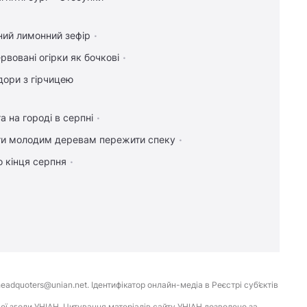
ний лимонний зефір
рвовані огірки як бочкові
дори з гірчицею
а на городі в серпні
ти молодим деревам пережити спеку
 кінця серпня
eadquoters@unian.net. Ідентифікатор онлайн-медіа в Реєстрі суб’єктів
ої згоди УНІАН. Цитування матеріалів сайту УНІАН дозволено за