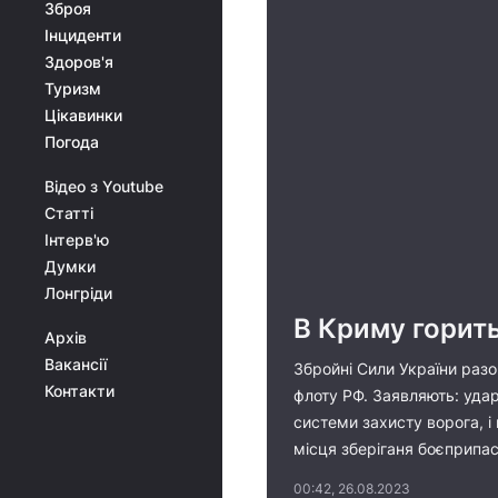
Зброя
Інциденти
Здоров'я
Туризм
Цікавинки
Погода
Відео з Youtube
Статті
Інтерв'ю
Думки
Лонгріди
В Криму горить
Архів
Вакансії
Збройні Сили України разо
Контакти
флоту РФ. Заявляють: удар
системи захисту ворога, і
місця зберіганя боєприпасі
00:42, 26.08.2023