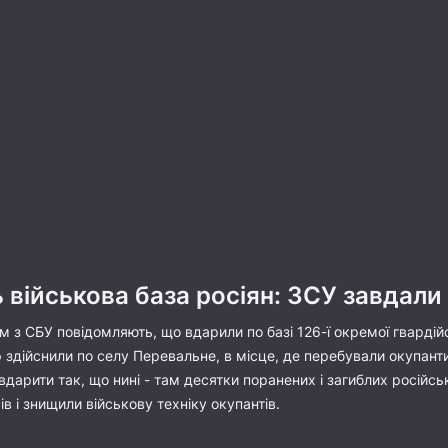
 військова база росіян: ЗСУ завдал
м з СБУ повідомляють, що вдарили по базі 126-ї окремої гварді
 здійснили по селу Перевальне, в місце, де перебували окупанти
 вдарити так, що нині - там десятки поранених і загиблих російс
в і знищили військову техніку окупантів.