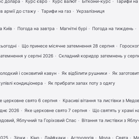
рс долара
Курс євро
Курс валют
Біткоіни-курс
Тарифи на
в армії до стажу
Тарифи на газ
Укрзалізниця
а Київ
Погода на завтра
Магнітні бурі
Погода на тиждень
сьогодні
Що принесе місячне затемнення 28 серпня
Гороскоп
затемнення у серпні 2026
Складний коридор затемнень у серпн
олодкий і соковитий кавун
Як відбілити рушники
Як заготовит
купівлі кондиціонера
Як прибрати запах поту з одягу
е церковне свято 6 серпня
Красиві вітання та листівки з Мед
днє 2026
Яке церковне свято 7 серпня
Що святять у храмі 
довий, Яблучний та Горіховий Спас
Вітання та листівки з Ябл
2025
Зірки
Кіно
Лайфхаки
Астрологія
Мода
Свята
Ма