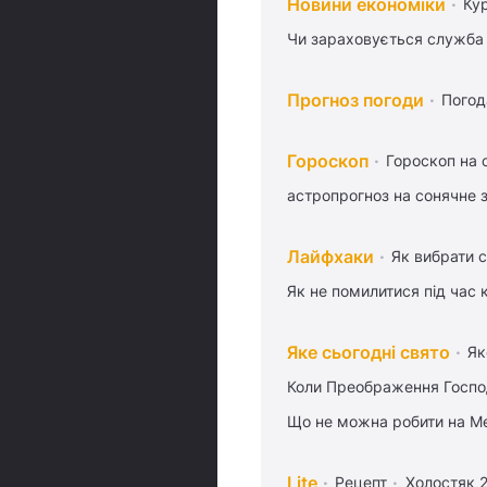
Новини економіки
Ку
Чи зараховується служба 
Прогноз погоди
Погод
Гороскоп
Гороскоп на 
астропрогноз на сонячне 
Лайфхаки
Як вибрати с
Як не помилитися під час 
Яке сьогодні свято
Як
Коли Преображення Госпо
Що не можна робити на Ме
Lite
Рецепт
Холостяк 