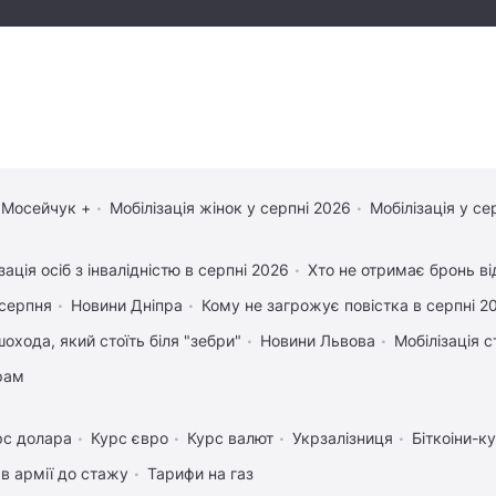
 Мосейчук +
Мобілізація жінок у серпні 2026
Мобілізація у се
зація осіб з інвалідністю в серпні 2026
Хто не отримає бронь від
 серпня
Новини Дніпра
Кому не загрожує повістка в серпні 2
охода, який стоїть біля "зебри"
Новини Львова
Мобілізація с
рам
рс долара
Курс євро
Курс валют
Укрзалізниця
Біткоіни-к
в армії до стажу
Тарифи на газ