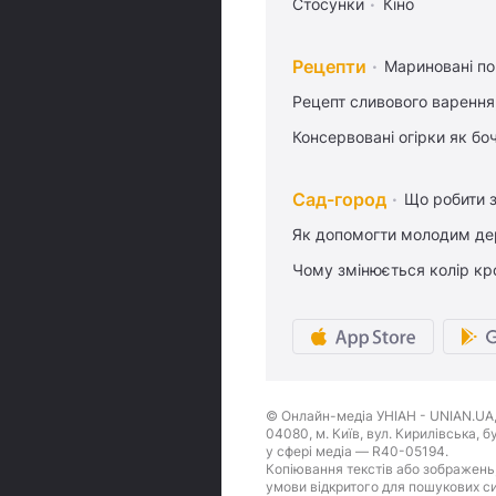
Стосунки
Кіно
Рецепти
Мариновані по
Рецепт сливового варення,
Консервовані огірки як бо
Сад-город
Що робити з
Як допомогти молодим де
Чому змінюється колір кро
© Онлайн-медіа УНІАН - UNIAN.UA, 
04080, м. Київ, вул. Кирилівська, 
у сфері медіа — R40-05194.
Копіювання текстів або зображень,
умови відкритого для пошукових си