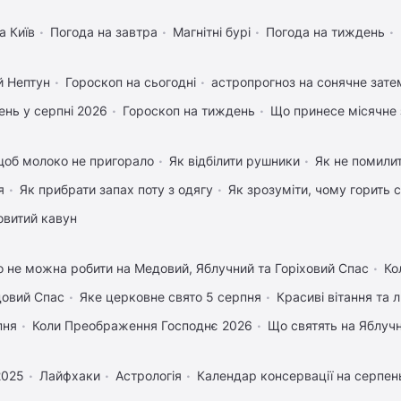
а Київ
Погода на завтра
Магнітні бурі
Погода на тиждень
й Нептун
Гороскоп на сьогодні
астропрогноз на сонячне зате
нь у серпні 2026
Гороскоп на тиждень
Що принесе місячне 
щоб молоко не пригорало
Як відбілити рушники
Як не помилит
я
Як прибрати запах поту з одягу
Як зрозуміти, чому горить 
овитий кавун
 не можна робити на Медовий, Яблучний та Горіховий Спас
Ко
довий Спас
Яке церковне свято 5 серпня
Красиві вітання та
пня
Коли Преображення Господнє 2026
Що святять на Яблуч
2025
Лайфхаки
Астрологія
Календар консервації на серпен