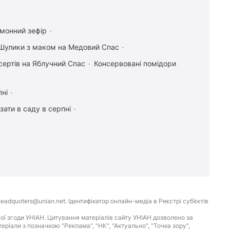
имонний зефір
Шулики з маком на Медовий Спас
сертів на Яблучний Спас
Консервовані помідори
пні
зати в саду в серпні
eadquoters@unian.net. Ідентифікатор онлайн-медіа в Реєстрі суб’єктів
ої згоди УНІАН. Цитування матеріалів сайту УНІАН дозволено за
іали з позначкою "Реклама", "НК", "Актуально", "Точка зору",