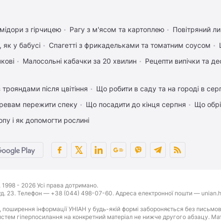
мідори з гірчицею
Рагу з м'ясом та картоплею
Повітряний л
 як у бабусі
Спагетті з фрикадельками та томатним соусом
чкові
Малосольні кабачки за 20 хвилин
Рецепти випічки та де
 трояндами після цвітіння
Що робити в саду та на городі в сер
ревам пережити спеку
Що посадити до кінця серпня
Що обрі
пу і як допомогти рослині
1998 - 2026 Усі права дотримано.
буд. 23. Телефон — +38 (044) 498-07-60. Адреса електронної пошти — unian.h
 поширення інформації УНІАН у будь-якій формі забороняється без письмов
стем гіперпосилання на конкретний матеріал не нижче другого абзацу. Матер