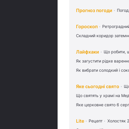
Прогноз погоди
Погод
Гороскоп
Ретроградни
Складний коридор затемне
Лайфхаки
Що робити, 
Як загустити рідке варенн
Як вибрати солодкий і сок
Яке сьогодні свято
Що
Що святять у храмі на Ме
Яке церковне свято 6 сер
Lite
Рецепт
Холостяк 