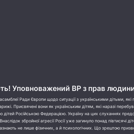
ь! Уповноважений ВР з прав людини
самблеї Ради Європи щодо ситуації з українськими дітьми, які п
арижі. Присвячені вони як українським дітям, які наразі перебув
дітей Російською Федерацією. Україну на цих слуханнях предс
наслідок збройної агресії Росії уже загинуло понад півтисячі ді
 зазнають не лише фізичних, а й психологічних. Що зрештою при