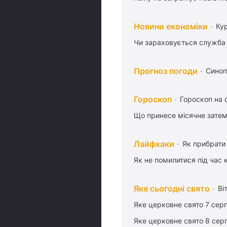
Новини економіки
Ку
Чи зараховується служба 
Прогноз погоди
Синоп
Гороскоп
Гороскоп на 
Що принесе місячне затем
Лайфхаки
Як прибрати 
Як не помилитися під час 
Яке сьогодні свято
Ві
Яке церковне свято 7 сер
Яке церковне свято 8 сер