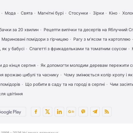
Мода
Свята
Магнітні бурі
Стосунки
Зірки
Кіно
Холо
бачки за 20 хвилин
Рецепти випічки та десертів на Яблучний С
Мариновані помідори з гірчицею
Рагу з м'ясом та картоплею
 як у бабусі
Спагетті з фрикадельками та томатним соусом
 до кінця серпня
Як допомогти молодим деревам пережити с
ня врожаю цибулі та часнику
Чому змінюється колір кропу і я
 помідорів
Що робити в саду та на городі в серпні
Чим засіят
ля цвітіння
1998 - 2026 Усі права дотримано.