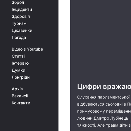
Зброя
Інциденти
Здоров'я
Туризм
Цікавинки
Погода
Відео з Youtube
Статті
Інтерв'ю
Думки
Лонгріди
Цифри вражают
Архів
Вакансії
Слухання парламентської а
Контакти
відбуваються сьогодні в П
примусовому переміщенню 
людини Дмитро Лубінець. В
тяжкості. Але травм діти