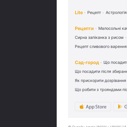
Lite
Рецепт
Астрологія
Рецепти
Малосольні ка
Сирна запіканка з рисом
Рецепт сливового варення,
Сад-город
Що посадити
Що посадити після збиран
Як прискорити дозрівання
Що робити з трояндами піс
© Онлайн-медіа УНІАН - UNIAN.UA, 