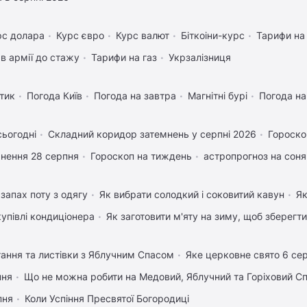
рс долара
Курс євро
Курс валют
Біткоіни-курс
Тарифи на
в армії до стажу
Тарифи на газ
Укрзалізниця
тик
Погода Київ
Погода на завтра
Магнітні бурі
Погода н
сьогодні
Складний коридор затемнень у серпні 2026
Гороско
нення 28 серпня
Гороскоп на тиждень
астропрогноз на соня
запах поту з одягу
Як вибрати солодкий і соковитий кавун
Як
купівлі кондиціонера
Як заготовити м'яту на зиму, щоб зберегти
тання та листівки з Яблучним Спасом
Яке церковне свято 6 се
пня
Що не можна робити на Медовий, Яблучний та Горіховий С
пня
Коли Успіння Пресвятої Богородиці