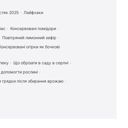
стяк 2025
Лайфхаки
пас
Консервовані помідори
Повітряний лимонний зефір
Консервовані огірки як бочкові
пеку
Що обрізати в саду в серпні
к допомогти рослині
и грядки після збирання врожаю