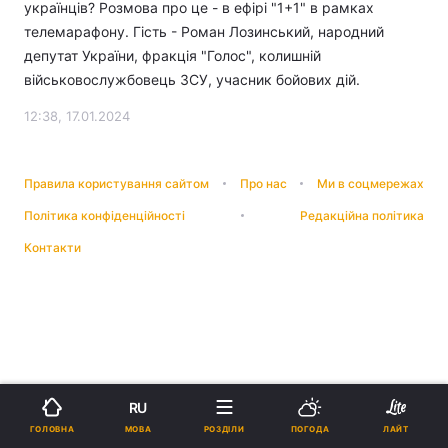
українців? Розмова про це - в ефірі "1+1" в рамках
телемарафону. Гість - Роман Лозинський, народний
депутат України, фракція "Голос", колишній
військовослужбовець ЗСУ, учасник бойових дій.
12:38, 17.01.2024
Правила користування сайтом
Про нас
Ми в соцмережах
Політика конфіденційності
Редакційна політика
Контакти
RU
МОВА
ГОЛОВНА
РОЗДІЛИ
ПОГОДА
ЛАЙТ