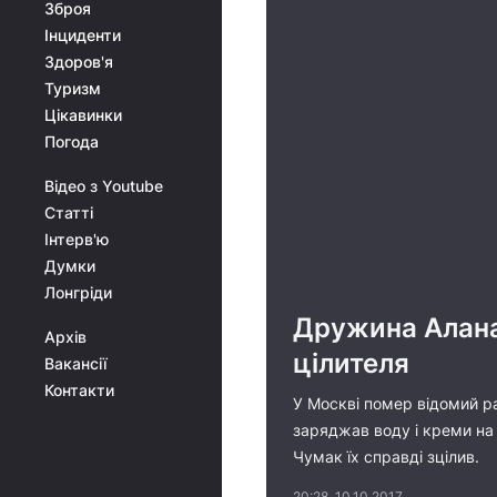
Зброя
Інциденти
Здоров'я
Туризм
Цікавинки
Погода
Відео з Youtube
Статті
Інтерв'ю
Думки
Лонгріди
Дружина Алана
Архів
цілителя
Вакансії
Контакти
У Москві помер відомий ра
заряджав воду і креми на 
Чумак їх справді зцілив.
20:28, 10.10.2017