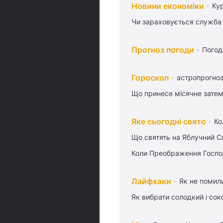
Новини економіки
Ку
Чи зараховується служба 
Прогноз погоди
Погод
Гороскоп
астропрогноз
Що принесе місячне затем
Яке сьогодні свято
Ко
Що святять на Яблучний С
Коли Преображення Госпо
Лайфхаки
Як не помили
Як вибрати солодкий і сок