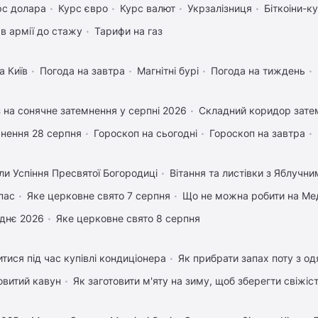
рс долара
Курс євро
Курс валют
Укрзалізниця
Біткоіни-к
в армії до стажу
Тарифи на газ
а Київ
Погода на завтра
Магнітні бурі
Погода на тиждень
 на сонячне затемнення у серпні 2026
Складний коридор затем
нення 28 серпня
Гороскоп на сьогодні
Гороскоп на завтра
ли Успіння Пресвятої Богородиці
Вітання та листівки з Яблучн
пас
Яке церковне свято 7 серпня
Що не можна робити на Мед
днє 2026
Яке церковне свято 8 серпня
тися під час купівлі кондиціонера
Як прибрати запах поту з од
овитий кавун
Як заготовити м'яту на зиму, щоб зберегти свіжіс