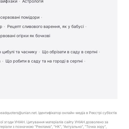
Лайфхаки
Астрологія
сервовані помідори
ір
Рецепт сливового варення, як у бабусі
рвовані огірки як бочкові
 цибулі та часнику
Що обрізати в саду в серпні
в
Що робити в саду та на городі в серпні
eadquoters@unian.net. Ідентифікатор онлайн-медіа в Реєстрі суб’єктів
ої згоди УНІАН. Цитування матеріалів сайту УНІАН дозволено за
іали з позначкою "Реклама", "НК", "Актуально", "Точка зору",