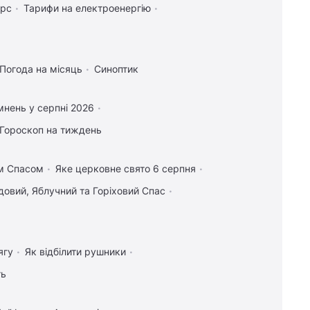
урс
Тарифи на електроенергію
Погода на місяць
Синоптик
нень у серпні 2026
Гороскоп на тиждень
им Спасом
Яке церковне свято 6 серпня
овий, Яблучний та Горіховий Спас
ягу
Як відбілити рушники
ть