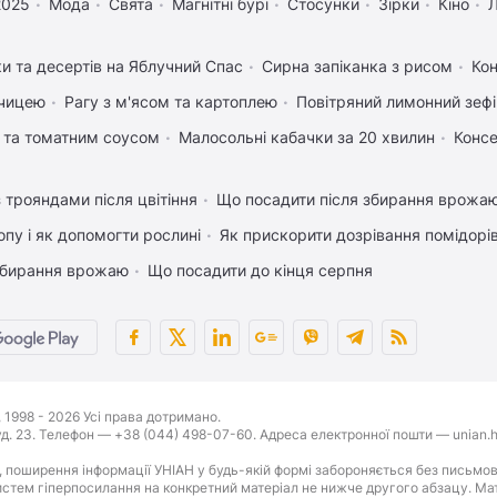
2025
Мода
Свята
Магнітні бурі
Стосунки
Зірки
Кіно
ки та десертів на Яблучний Спас
Сирна запіканка з рисом
Кон
рчицею
Рагу з м'ясом та картоплею
Повітряний лимонний зеф
 та томатним соусом
Малосольні кабачки за 20 хвилин
Консе
 трояндами після цвітіння
Що посадити після збирання врожаю
пу і як допомогти рослині
Як прискорити дозрівання помідорі
 збирання врожаю
Що посадити до кінця серпня
1998 - 2026 Усі права дотримано.
буд. 23. Телефон — +38 (044) 498-07-60. Адреса електронної пошти — unian.h
 поширення інформації УНІАН у будь-якій формі забороняється без письмов
стем гіперпосилання на конкретний матеріал не нижче другого абзацу. Матер