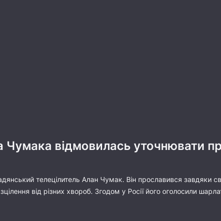
 Чумака відмовилась уточнювати пр
дянський телецілитель Алан Чумак. Він прославився завдяки сво
зцілення від різних хвороб. Згодом у Росії його оголосили шарл