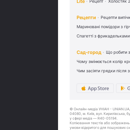
Lite
Рецепт
Холостяк 
Рецепти
Рецепти випіч
Мариновані помідори з гі
Спагетті з фрикадельками
Сад-город
Що робити з
Чому змінюється колір кро
Чим засіяти грядки після
© Онлайн-медіа УНІАН - UNIAN.UA, 
04080, м. Київ, вул. Кирилівська, 
у сфері медіа — R40-05194.
Копіювання текстів або зображень,
умови відкритого для пошукових си