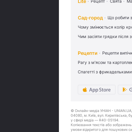
Lite
Рецепт
Свята
Ма
Сад-город
Що робити з
Чому змінюється колір кро
Чим засіяти грядки після
Рецепти
Рецепти випіч
Рагу з м'ясом та картопл
Спагетті з фрикадельками
© Онлайн-медіа УНІАН - UNIAN.UA, 
04080, м. Київ, вул. Кирилівська, 
у сфері медіа — R40-05194.
Копіювання текстів або зображень,
умови відкритого для пошукових си