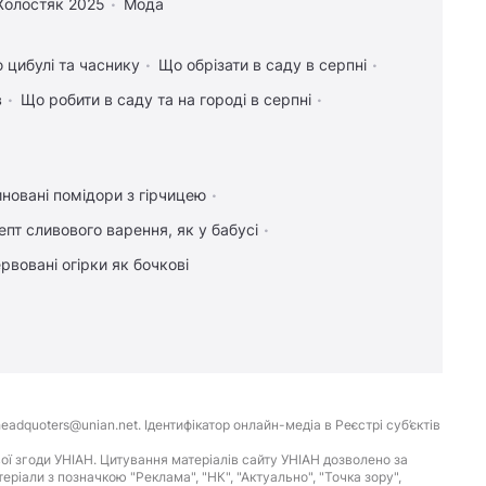
Холостяк 2025
Мода
 цибулі та часнику
Що обрізати в саду в серпні
в
Що робити в саду та на городі в серпні
новані помідори з гірчицею
епт сливового варення, як у бабусі
рвовані огірки як бочкові
eadquoters@unian.net. Ідентифікатор онлайн-медіа в Реєстрі суб’єктів
ої згоди УНІАН. Цитування матеріалів сайту УНІАН дозволено за
іали з позначкою "Реклама", "НК", "Актуально", "Точка зору",