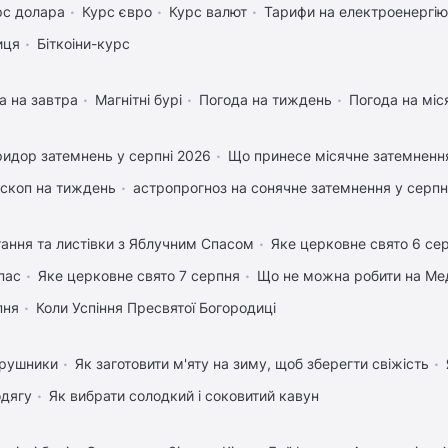
рс долара
Курс євро
Курс валют
Тарифи на електроенергію
иця
Біткоіни-курс
а на завтра
Магнітні бурі
Погода на тиждень
Погода на міс
идор затемнень у серпні 2026
Що принесе місячне затемненн
скоп на тиждень
астропрогноз на сонячне затемнення у серпн
тання та листівки з Яблучним Спасом
Яке церковне свято 6 се
пас
Яке церковне свято 7 серпня
Що не можна робити на Мед
пня
Коли Успіння Пресвятої Богородиці
 рушники
Як заготовити м'яту на зиму, щоб зберегти свіжість
одягу
Як вибрати солодкий і соковитий кавун