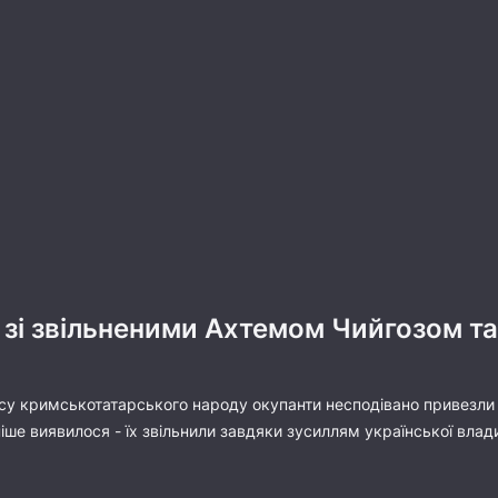
и зі звільненими Ахтемом Чийгозом т
су кримськотатарського народу окупанти несподівано привезли 
іше виявилося - їх звільнили завдяки зусиллям української вл