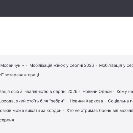
 Мосейчук +
Мобілізація жінок у серпні 2026
Мобілізація у се
сії ветеранам праці
зація осіб з інвалідністю в серпні 2026
Новини Одеси
Кому не
охода, який стоїть біля "зебри"
Новини Харкова
Соціальна п
ловіків може виїхати за кордон
Хто не отримає бронь від мобіліз
 серпня