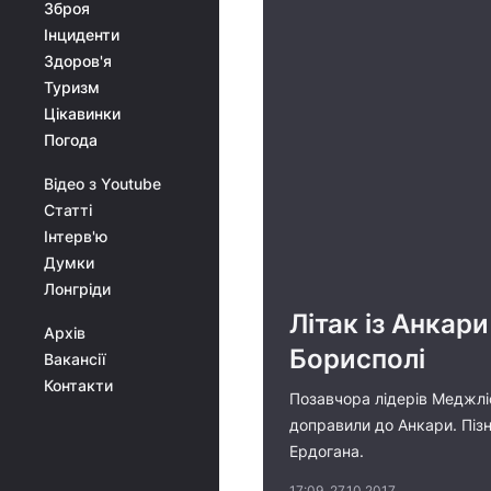
Зброя
Інциденти
Здоров'я
Туризм
Цікавинки
Погода
Відео з Youtube
Статті
Інтерв'ю
Думки
Лонгріди
Літак із Анкар
Архів
Борисполі
Вакансії
Контакти
Позавчора лідерів Меджлі
доправили до Анкари. Пізн
Ердогана.
17:09, 27.10.2017