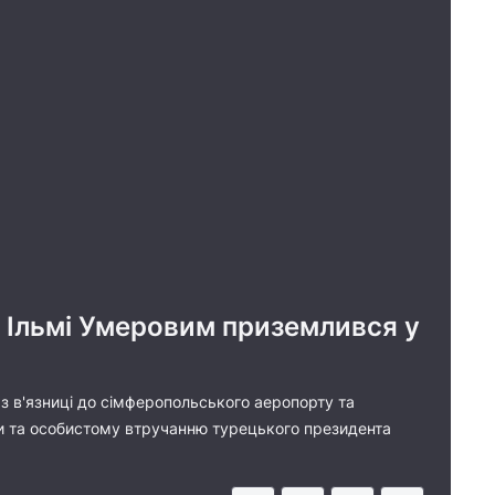
а Ільмі Умеровим приземлився у
з в'язниці до сімферопольського аеропорту та
ади та особистому втручанню турецького президента