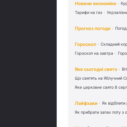
Новини економіки
Ку
Тарифи на газ
Укрзалізн
Прогноз погоди
Погод
Гороскоп
Складний кор
Гороскоп на завтра
Горо
Яке сьогодні свято
Ві
Що святять на Яблучний С
Яке церковне свято 8 сер
Лайфхаки
Як відбілити
Як прибрати запах поту з 