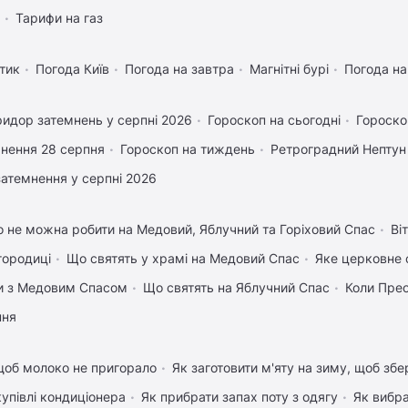
Тарифи на газ
тик
Погода Київ
Погода на завтра
Магнітні бурі
Погода н
идор затемнень у серпні 2026
Гороскоп на сьогодні
Гороско
нення 28 серпня
Гороскоп на тиждень
Ретроградний Нептун
затемнення у серпні 2026
 не можна робити на Медовий, Яблучний та Горіховий Спас
Ві
городиці
Що святять у храмі на Медовий Спас
Яке церковне 
вки з Медовим Спасом
Що святять на Яблучний Спас
Коли Пре
пня
щоб молоко не пригорало
Як заготовити м'яту на зиму, щоб збе
купівлі кондиціонера
Як прибрати запах поту з одягу
Як вибра