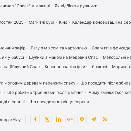
 сигнал "Check" у машині
Як відбілити рушники
лостяк 2025
Магнітні бурі
Кіно
Календар консервації на се
монний зефір
Рагу з м'ясом та картоплею
Спагетті з фрикад
 як у бабусі
Шулики з маком на Медовий Спас
Малосольні к
ів на Яблучний Спас
Консервовані огірки як бочкові
Маринова
ти молодим деревам пережити спеку
Що посадити після збира
ні
Що робити з трояндами після цвітіння
Чому змінюється кол
оді в серпні
Що посадити до кінця серпня