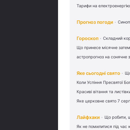
Тарифи на електроенергію
Прогноз погоди
Синоп
Гороскоп
Складний кор
Що принесе місячне затем
астропрогноз на сонячне 
Яке сьогодні свято
Що
Коли Успіння Пресвятої Бо
Красиві вітання та листі
Яке церковне свято 7 сер
Лайфхаки
Що робити, 
Як не помилитися під час 