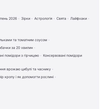
рпень 2026
Зірки
Астрологія
Свята
Лайфхаки
ельками та томатним соусом
абачки за 20 хвилин
ні помідори з гірчицею
Консервовані помідори
ння врожаю цибулі та часнику
ір кропу і як допомогти рослині