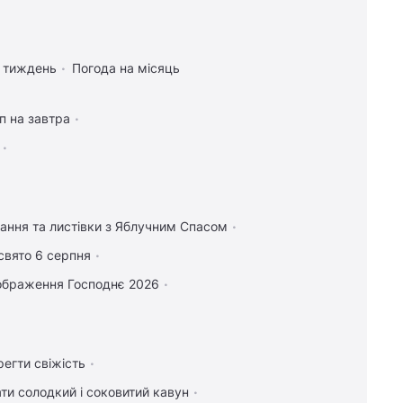
а тиждень
Погода на місяць
п на завтра
тання та листівки з Яблучним Спасом
свято 6 серпня
ображення Господнє 2026
регти свіжість
ти солодкий і соковитий кавун