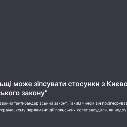
ьщі може зіпсувати стосунки з Києво
ького закону"
ваний "антибандерівський закон". Таким чином він проігнорував 
українському парламенті дії польських колег засудили, як недру