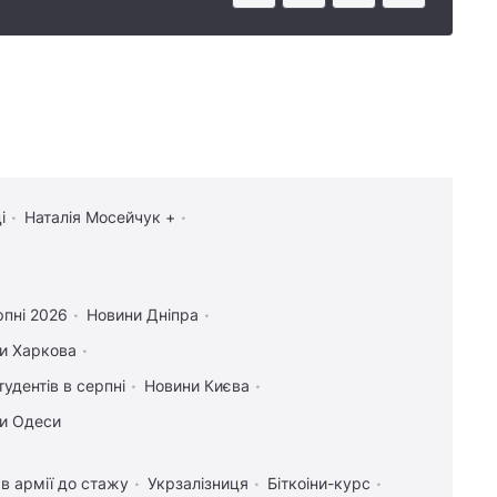
і
Наталія Мосейчук +
рпні 2026
Новини Дніпра
и Харкова
тудентів в серпні
Новини Києва
и Одеси
в армії до стажу
Укрзалізниця
Біткоіни-курс