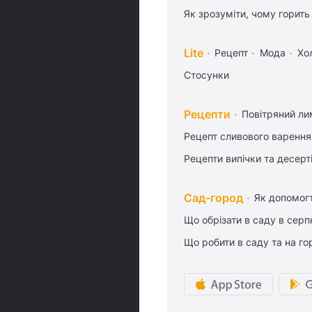
Як зрозуміти, чому горить
Lite
Рецепт
Мода
Хо
Стосунки
Рецепти
Повітряний ли
Рецепт сливового варення,
Рецепти випічки та десерт
Сад-город
Як допомог
Що обрізати в саду в серп
Що робити в саду та на гор