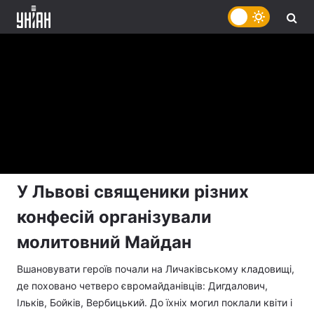
У Львові священики різних
конфесій організували
молитовний Майдан
Вшановувати героїв почали на Личаківському кладовищі,
де поховано четверо євромайданівців: Дигдалович,
Ільків, Бойків, Вербицький. До їхніх могил поклали квіти і