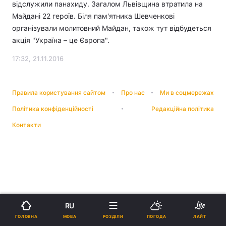
відслужили панахиду. Загалом Львівщина втратила на
Майдані 22 героїв. Біля пам'ятника Шевченкові
організували молитовний Майдан, також тут відбудеться
акція "Україна – це Європа".
17:32, 21.11.2016
Правила користування сайтом
Про нас
Ми в соцмережах
Політика конфіденційності
Редакційна політика
Контакти
RU
МОВА
ГОЛОВНА
РОЗДІЛИ
ПОГОДА
ЛАЙТ