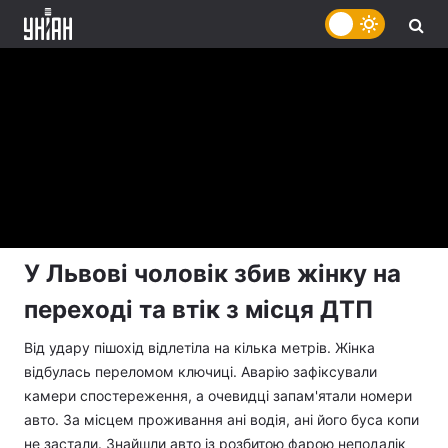
У Львові чоловік збив жінку на
переході та втік з місця ДТП
Від удару пішохід відлетіла на кілька метрів. Жінка
відбулась переломом ключиці. Аварію зафіксували
камери спостереження, а очевидці запам'ятали номери
авто. За місцем проживання ані водія, ані його буса копи
не застали. Знайшли авто із розбитою фарою неподалік