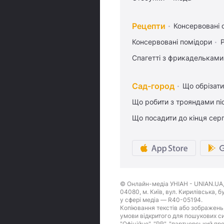
Рецепти
Консервовані о
Консервовані помідори
Спагетті з фрикадельками
Сад-город
Що обрізати
Що робити з трояндами піс
Що посадити до кінця сер
© Онлайн-медіа УНІАН - UNIAN.UA, 
04080, м. Київ, вул. Кирилівська, 
у сфері медіа — R40-05194.
Копіювання текстів або зображень,
умови відкритого для пошукових си
"Офіційно", "PR", "партнерський пр