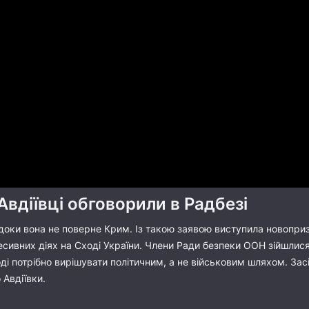
Авдіївці обговорили в Радбезі
ь, доки вона не поверне Крим. Із такою заявою виступила ново
сивних діях на Сході України. Члени Ради безпеки ООН зійшлися
оді потрібно вирішувати політичним, а не військовим шляхом. Зас
 Авдіївки.