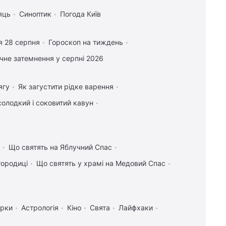
яць
Синоптик
Погода Київ
я 28 серпня
Гороскоп на тиждень
чне затемнення у серпні 2026
ягу
Як загустити рідке варення
солодкий і соковитий кавун
Що святять на Яблучний Спас
городиці
Що святять у храмі на Медовий Спас
ірки
Астрологія
Кіно
Свята
Лайфхаки