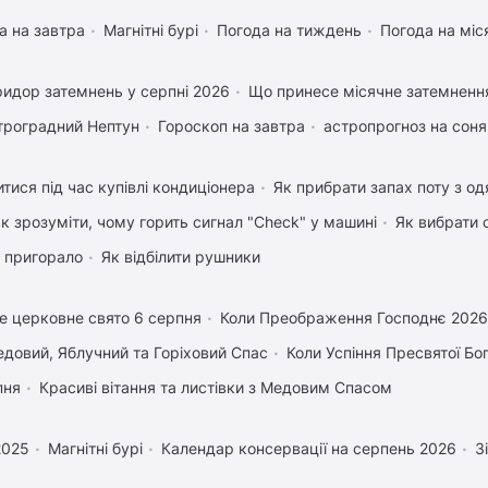
а на завтра
Магнітні бурі
Погода на тиждень
Погода на міс
идор затемнень у серпні 2026
Що принесе місячне затемненн
троградний Нептун
Гороскоп на завтра
астропрогноз на соня
тися під час купівлі кондиціонера
Як прибрати запах поту з од
к зрозуміти, чому горить сигнал "Check" у машині
Як вибрати 
 пригорало
Як відбілити рушники
е церковне свято 6 серпня
Коли Преображення Господнє 2026
довий, Яблучний та Горіховий Спас
Коли Успіння Пресвятої Бо
пня
Красиві вітання та листівки з Медовим Спасом
2025
Магнітні бурі
Календар консервації на серпень 2026
З