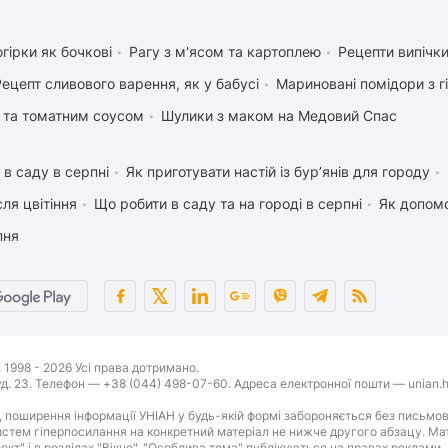
гірки як бочкові
Рагу з м'ясом та картоплею
Рецепти випічки
Рецепт сливового варення, як у бабусі
Мариновані помідори з 
 та томатним соусом
Шулики з маком на Медовий Спас
 в саду в серпні
Як приготувати настій із бур’янів для городу
ля цвітіння
Що робити в саду та на городі в серпні
Як допом
пня
1998 - 2026 Усі права дотримано.
буд. 23. Телефон — +38 (044) 498-07-60. Адреса електронної пошти — unian.h
 поширення інформації УНІАН у будь-якій формі забороняється без письмов
стем гіперпосилання на конкретний матеріал не нижче другого абзацу. Матер
оект" і в розділах "Вікно", "Особлива тема" публікуються на правах реклами.