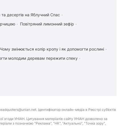
 та десертів на Яблучний Спас
гірчицею
Повітряний лимонний зефір
Чому змінюється колір кропу і як допомогти рослині
огти молодим деревам пережити спеку
eadquoters@unian.net. Ідентифікатор онлайн-медіа в Реєстрі суб’єктів
ої згоди УНІАН. Цитування матеріалів сайту УНІАН дозволено за
іали з позначкою "Реклама", "НК", "Актуально", "Точка зору",