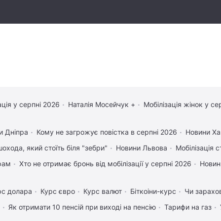
ація у серпні 2026
Наталія Мосейчук +
Мобілізація жінок у се
и Дніпра
Кому не загрожує повістка в серпні 2026
Новини Ха
охода, який стоїть біля "зебри"
Новини Львова
Мобілізація с
рам
Хто не отримає бронь від мобілізації у серпні 2026
Новин
рс долара
Курс євро
Курс валют
Біткоіни-курс
Чи зарахо
Як отримати 10 пенсій при виході на пенсію
Тарифи на газ