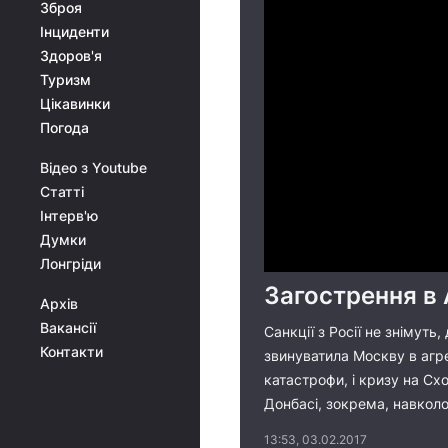
Зброя
Інциденти
Здоров'я
Туризм
Цікавинки
Погода
Відео з Youtube
Статті
Інтерв'ю
Думки
Лонгріди
Загострення в 
Архів
Вакансії
Санкції з Росії не знімут
Контакти
звинуватила Москву в агре
катастрофи, і кризу на Сх
Донбасі, зокрема, навколо
13:53, 03.02.2017