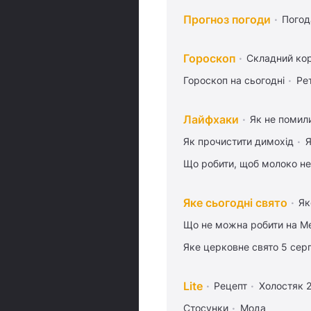
Прогноз погоди
Погод
Гороскоп
Складний кор
Гороскоп на сьогодні
Ре
Лайфхаки
Як не помили
Як прочистити димохід
Я
Що робити, щоб молоко не
Яке сьогодні свято
Як
Що не можна робити на Ме
Яке церковне свято 5 сер
Lite
Рецепт
Холостяк 
Стосунки
Мода