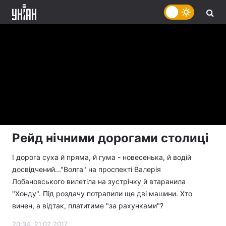
Рейд нічними дорогами столиці
І дорога суха й пряма, й гума - новесенька, й водій
досвідчений..."Волга" на проспекті Валерія
Лобановського вилетіла на зустрічку й втаранила
"Хонду". Під роздачу потрапили ще дві машини. Хто
винен, а відтак, платитиме "за рахунками"?
20:34, 21.02.2017