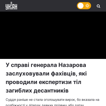
У справі генерала Назарова
заслуховували фахівців, які
проводили експертизи тіл
загиблих десантників
Суддя раніше не стала оголошувати вирок, бо вказала на
розбіжності у літерах деяких прізвищ або датах