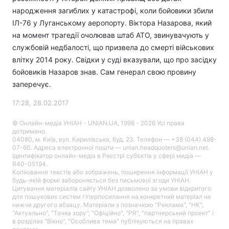
народження загиблих у катастрофі, коли бойовики збили
ІЛ-76 у Луганському аеропорту. Віктора Назарова, який
на момент трагедії очолював штаб АТО, звинувачують у
службовій недбалості, що призвела до смерті військових
влітку 2014 року. Свідки у суді вказували, що про засідку
бойовиків Назаров знав. Сам генерал свою провину
заперечує.
17:28, 28.02.2017
© Онлайн-медіа УНІАН - UNIAN.UA, 1998 - 2026 Усі права
дотримано.
04080, м. Київ, вул. Кирилівська, буд. 23. Телефон — +38 (044) 498-
07-60. Адреса електронної пошти — unian.headquoters@unian.net.
Ідентифікатор онлайн-медіа в Реєстрі суб’єктів у сфері медіа —
R40-05194.
Копіювання текстів або зображень, поширення інформації УНІАН у
будь-якій формі забороняється без письмової згоди УНІАН.
Цитування матеріалів сайту УНІАН дозволено за умови відкритого
для пошукових систем гіперпосилання на конкретний матеріал не
нижче другого абзацу. Матеріали з позначкою "Реклама", "НК",
"Актуально", "Точка зору", "Офіційно", "PR", "партнерський проект" і
в розділах "Вікно", "Особлива тема" публікуються на правах