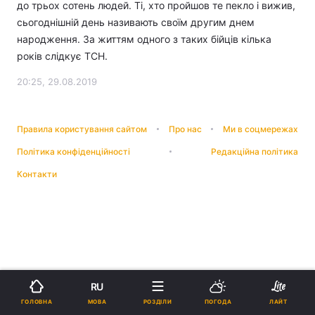
до трьох сотень людей. Ті, хто пройшов те пекло і вижив,
сьогоднішній день називають своїм другим днем
народження. За життям одного з таких бійців кілька
років слідкує ТСН.
20:25, 29.08.2019
Правила користування сайтом
Про нас
Ми в соцмережах
Політика конфіденційності
Редакційна політика
Контакти
RU
МОВА
ГОЛОВНА
РОЗДІЛИ
ПОГОДА
ЛАЙТ